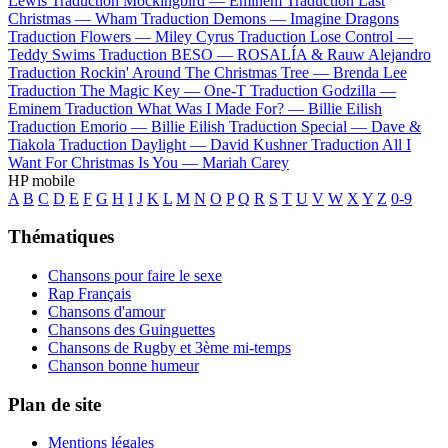
Lewis
Traduction Mockingbird —
Eminem
Traduction Last
Christmas —
Wham
Traduction Demons —
Imagine Dragons
Traduction Flowers —
Miley Cyrus
Traduction Lose Control —
Teddy Swims
Traduction BESO —
ROSALÍA & Rauw Alejandro
Traduction Rockin' Around The Christmas Tree —
Brenda Lee
Traduction The Magic Key —
One-T
Traduction Godzilla —
Eminem
Traduction What Was I Made For? —
Billie Eilish
Traduction Emorio —
Billie Eilish
Traduction Special —
Dave &
Tiakola
Traduction Daylight —
David Kushner
Traduction All I
Want For Christmas Is You —
Mariah Carey
HP mobile
A
B
C
D
E
F
G
H
I
J
K
L
M
N
O
P
Q
R
S
T
U
V
W
X
Y
Z
0-9
Thématiques
Chansons pour faire le sexe
Rap Français
Chansons d'amour
Chansons des Guinguettes
Chansons de Rugby et 3ème mi-temps
Chanson bonne humeur
Plan de site
Mentions légales