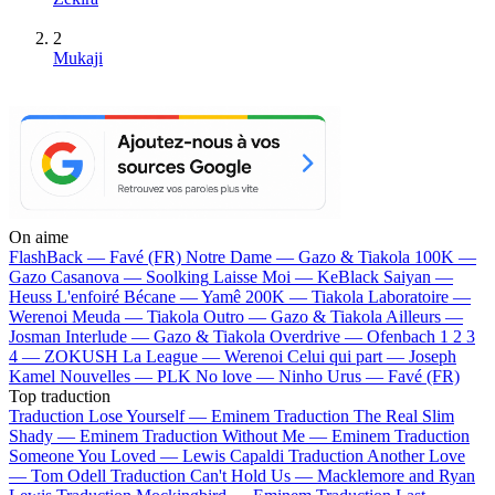
2
Mukaji
On aime
FlashBack —
Favé (FR)
Notre Dame —
Gazo & Tiakola
100K —
Gazo
Casanova —
Soolking
Laisse Moi —
KeBlack
Saiyan —
Heuss L'enfoiré
Bécane —
Yamê
200K —
Tiakola
Laboratoire —
Werenoi
Meuda —
Tiakola
Outro —
Gazo & Tiakola
Ailleurs —
Josman
Interlude —
Gazo & Tiakola
Overdrive —
Ofenbach
1 2 3
4 —
ZOKUSH
La League —
Werenoi
Celui qui part —
Joseph
Kamel
Nouvelles —
PLK
No love —
Ninho
Urus —
Favé (FR)
Top traduction
Traduction Lose Yourself —
Eminem
Traduction The Real Slim
Shady —
Eminem
Traduction Without Me —
Eminem
Traduction
Someone You Loved —
Lewis Capaldi
Traduction Another Love
—
Tom Odell
Traduction Can't Hold Us —
Macklemore and Ryan