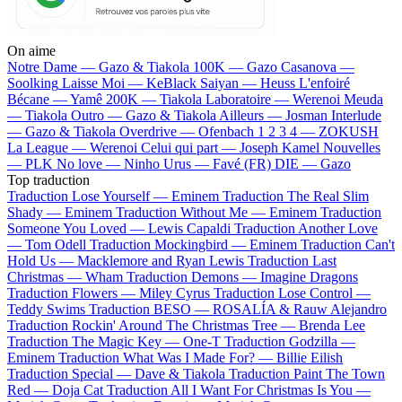
On aime
Notre Dame —
Gazo & Tiakola
100K —
Gazo
Casanova —
Soolking
Laisse Moi —
KeBlack
Saiyan —
Heuss L'enfoiré
Bécane —
Yamê
200K —
Tiakola
Laboratoire —
Werenoi
Meuda
—
Tiakola
Outro —
Gazo & Tiakola
Ailleurs —
Josman
Interlude
—
Gazo & Tiakola
Overdrive —
Ofenbach
1 2 3 4 —
ZOKUSH
La League —
Werenoi
Celui qui part —
Joseph Kamel
Nouvelles
—
PLK
No love —
Ninho
Urus —
Favé (FR)
DIE —
Gazo
Top traduction
Traduction Lose Yourself —
Eminem
Traduction The Real Slim
Shady —
Eminem
Traduction Without Me —
Eminem
Traduction
Someone You Loved —
Lewis Capaldi
Traduction Another Love
—
Tom Odell
Traduction Mockingbird —
Eminem
Traduction Can't
Hold Us —
Macklemore and Ryan Lewis
Traduction Last
Christmas —
Wham
Traduction Demons —
Imagine Dragons
Traduction Flowers —
Miley Cyrus
Traduction Lose Control —
Teddy Swims
Traduction BESO —
ROSALÍA & Rauw Alejandro
Traduction Rockin' Around The Christmas Tree —
Brenda Lee
Traduction The Magic Key —
One-T
Traduction Godzilla —
Eminem
Traduction What Was I Made For? —
Billie Eilish
Traduction Special —
Dave & Tiakola
Traduction Paint The Town
Red —
Doja Cat
Traduction All I Want For Christmas Is You —