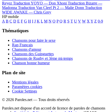
Reyez
Traduction YOYO —
Don Xhoni
Traduction Bizarre —
Madonna
Traduction Van Cleef Pt 2 —
Malie Donn
Traduction
WIDE AWAKE —
Chris Grey
HP mobile
A
B
C
D
E
F
G
H
I
J
K
L
M
N
O
P
Q
R
S
T
U
V
W
X
Y
Z
0-9
Thématiques
Chansons pour faire le sexe
Rap Français
Chansons d'amour
Chansons des Guinguettes
Chansons de Rugby et 3ème mi-temps
Chanson bonne humeur
Plan de site
Mentions légales
Paramètres cookies
Cookie Settings
© 2026 Paroles.net — Tous droits réservés
Paroles.net dispose d'un accord de licence de paroles de chansons