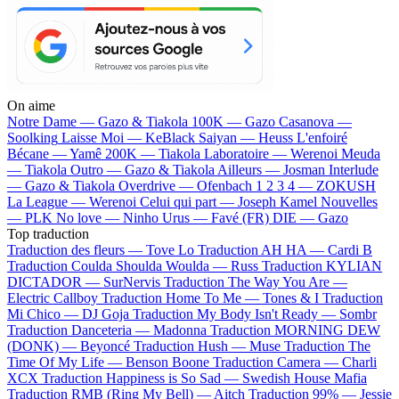
On aime
Notre Dame —
Gazo & Tiakola
100K —
Gazo
Casanova —
Soolking
Laisse Moi —
KeBlack
Saiyan —
Heuss L'enfoiré
Bécane —
Yamê
200K —
Tiakola
Laboratoire —
Werenoi
Meuda
—
Tiakola
Outro —
Gazo & Tiakola
Ailleurs —
Josman
Interlude
—
Gazo & Tiakola
Overdrive —
Ofenbach
1 2 3 4 —
ZOKUSH
La League —
Werenoi
Celui qui part —
Joseph Kamel
Nouvelles
—
PLK
No love —
Ninho
Urus —
Favé (FR)
DIE —
Gazo
Top traduction
Traduction des fleurs —
Tove Lo
Traduction AH HA —
Cardi B
Traduction Coulda Shoulda Woulda —
Russ
Traduction KYLIAN
DICTADOR —
SurNervis
Traduction The Way You Are —
Electric Callboy
Traduction Home To Me —
Tones & I
Traduction
Mi Chico —
DJ Goja
Traduction My Body Isn't Ready —
Sombr
Traduction Danceteria —
Madonna
Traduction MORNING DEW
(DONK) —
Beyoncé
Traduction Hush —
Muse
Traduction The
Time Of My Life —
Benson Boone
Traduction Camera —
Charli
XCX
Traduction Happiness is So Sad —
Swedish House Mafia
Traduction RMB (Ring My Bell) —
Aitch
Traduction 99% —
Jessie