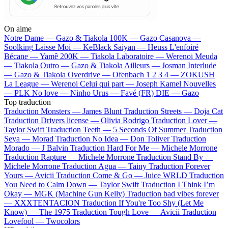
On aime
Notre Dame —
Gazo & Tiakola
100K —
Gazo
Casanova —
Soolking
Laisse Moi —
KeBlack
Saiyan —
Heuss L'enfoiré
Bécane —
Yamê
200K —
Tiakola
Laboratoire —
Werenoi
Meuda
—
Tiakola
Outro —
Gazo & Tiakola
Ailleurs —
Josman
Interlude
—
Gazo & Tiakola
Overdrive —
Ofenbach
1 2 3 4 —
ZOKUSH
La League —
Werenoi
Celui qui part —
Joseph Kamel
Nouvelles
—
PLK
No love —
Ninho
Urus —
Favé (FR)
DIE —
Gazo
Top traduction
Traduction Monsters —
James Blunt
Traduction Streets —
Doja Cat
Traduction Drivers license —
Olivia Rodrigo
Traduction Lover —
Taylor Swift
Traduction Teeth —
5 Seconds Of Summer
Traduction
Seya —
Morad
Traduction No Idea —
Don Toliver
Traduction
Morado —
J Balvin
Traduction Hard For Me —
Michele Morrone
Traduction Rapture —
Michele Morrone
Traduction Stand By —
Michele Morrone
Traduction Agua —
Tainy
Traduction Forever
Yours —
Avicii
Traduction Come & Go —
Juice WRLD
Traduction
You Need to Calm Down —
Taylor Swift
Traduction I Think I’m
Okay —
MGK (Machine Gun Kelly)
Traduction bad vibes forever
—
XXXTENTACION
Traduction If You're Too Shy (Let Me
Know) —
The 1975
Traduction Tough Love —
Avicii
Traduction
Lovefool —
Twocolors