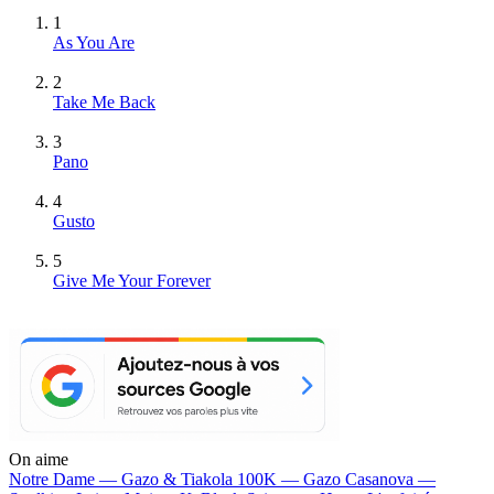
1
As You Are
2
Take Me Back
3
Pano
4
Gusto
5
Give Me Your Forever
On aime
Notre Dame —
Gazo & Tiakola
100K —
Gazo
Casanova —