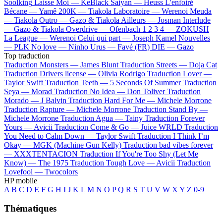
Soolking
Laisse Moi —
KeBlack
Saiyan —
Heuss L'enfoiré
Bécane —
Yamê
200K —
Tiakola
Laboratoire —
Werenoi
Meuda
—
Tiakola
Outro —
Gazo & Tiakola
Ailleurs —
Josman
Interlude
—
Gazo & Tiakola
Overdrive —
Ofenbach
1 2 3 4 —
ZOKUSH
La League —
Werenoi
Celui qui part —
Joseph Kamel
Nouvelles
—
PLK
No love —
Ninho
Urus —
Favé (FR)
DIE —
Gazo
Top traduction
Traduction Monsters —
James Blunt
Traduction Streets —
Doja Cat
Traduction Drivers license —
Olivia Rodrigo
Traduction Lover —
Taylor Swift
Traduction Teeth —
5 Seconds Of Summer
Traduction
Seya —
Morad
Traduction No Idea —
Don Toliver
Traduction
Morado —
J Balvin
Traduction Hard For Me —
Michele Morrone
Traduction Rapture —
Michele Morrone
Traduction Stand By —
Michele Morrone
Traduction Agua —
Tainy
Traduction Forever
Yours —
Avicii
Traduction Come & Go —
Juice WRLD
Traduction
You Need to Calm Down —
Taylor Swift
Traduction I Think I’m
Okay —
MGK (Machine Gun Kelly)
Traduction bad vibes forever
—
XXXTENTACION
Traduction If You're Too Shy (Let Me
Know) —
The 1975
Traduction Tough Love —
Avicii
Traduction
Lovefool —
Twocolors
HP mobile
A
B
C
D
E
F
G
H
I
J
K
L
M
N
O
P
Q
R
S
T
U
V
W
X
Y
Z
0-9
Thématiques