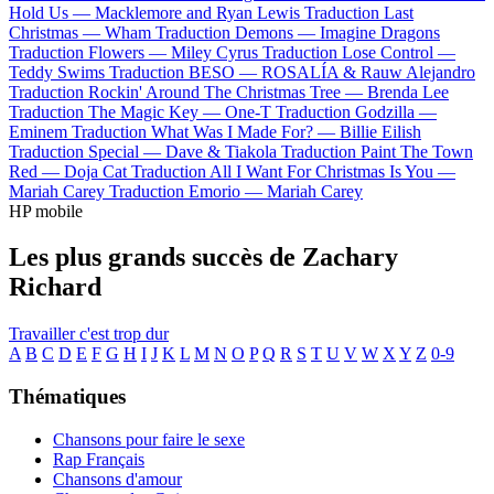
Hold Us —
Macklemore and Ryan Lewis
Traduction Last
Christmas —
Wham
Traduction Demons —
Imagine Dragons
Traduction Flowers —
Miley Cyrus
Traduction Lose Control —
Teddy Swims
Traduction BESO —
ROSALÍA & Rauw Alejandro
Traduction Rockin' Around The Christmas Tree —
Brenda Lee
Traduction The Magic Key —
One-T
Traduction Godzilla —
Eminem
Traduction What Was I Made For? —
Billie Eilish
Traduction Special —
Dave & Tiakola
Traduction Paint The Town
Red —
Doja Cat
Traduction All I Want For Christmas Is You —
Mariah Carey
Traduction Emorio —
Mariah Carey
HP mobile
Les plus grands succès de Zachary
Richard
Travailler c'est trop dur
A
B
C
D
E
F
G
H
I
J
K
L
M
N
O
P
Q
R
S
T
U
V
W
X
Y
Z
0-9
Thématiques
Chansons pour faire le sexe
Rap Français
Chansons d'amour