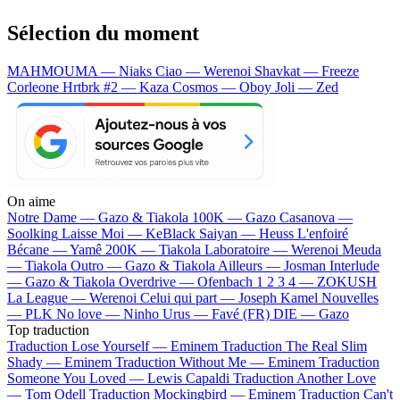
Sélection du moment
MAHMOUMA — Niaks
Ciao — Werenoi
Shavkat — Freeze
Corleone
Hrtbrk #2 — Kaza
Cosmos — Oboy
Joli — Zed
On aime
Notre Dame —
Gazo & Tiakola
100K —
Gazo
Casanova —
Soolking
Laisse Moi —
KeBlack
Saiyan —
Heuss L'enfoiré
Bécane —
Yamê
200K —
Tiakola
Laboratoire —
Werenoi
Meuda
—
Tiakola
Outro —
Gazo & Tiakola
Ailleurs —
Josman
Interlude
—
Gazo & Tiakola
Overdrive —
Ofenbach
1 2 3 4 —
ZOKUSH
La League —
Werenoi
Celui qui part —
Joseph Kamel
Nouvelles
—
PLK
No love —
Ninho
Urus —
Favé (FR)
DIE —
Gazo
Top traduction
Traduction Lose Yourself —
Eminem
Traduction The Real Slim
Shady —
Eminem
Traduction Without Me —
Eminem
Traduction
Someone You Loved —
Lewis Capaldi
Traduction Another Love
—
Tom Odell
Traduction Mockingbird —
Eminem
Traduction Can't