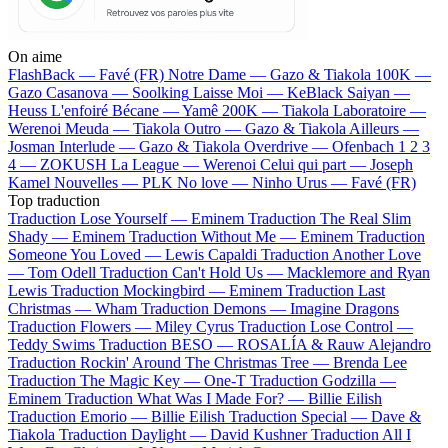
On aime
FlashBack —
Favé (FR)
Notre Dame —
Gazo & Tiakola
100K —
Gazo
Casanova —
Soolking
Laisse Moi —
KeBlack
Saiyan —
Heuss L'enfoiré
Bécane —
Yamê
200K —
Tiakola
Laboratoire —
Werenoi
Meuda —
Tiakola
Outro —
Gazo & Tiakola
Ailleurs —
Josman
Interlude —
Gazo & Tiakola
Overdrive —
Ofenbach
1 2 3
4 —
ZOKUSH
La League —
Werenoi
Celui qui part —
Joseph
Kamel
Nouvelles —
PLK
No love —
Ninho
Urus —
Favé (FR)
Top traduction
Traduction Lose Yourself —
Eminem
Traduction The Real Slim
Shady —
Eminem
Traduction Without Me —
Eminem
Traduction
Someone You Loved —
Lewis Capaldi
Traduction Another Love
—
Tom Odell
Traduction Can't Hold Us —
Macklemore and Ryan
Lewis
Traduction Mockingbird —
Eminem
Traduction Last
Christmas —
Wham
Traduction Demons —
Imagine Dragons
Traduction Flowers —
Miley Cyrus
Traduction Lose Control —
Teddy Swims
Traduction BESO —
ROSALÍA & Rauw Alejandro
Traduction Rockin' Around The Christmas Tree —
Brenda Lee
Traduction The Magic Key —
One-T
Traduction Godzilla —
Eminem
Traduction What Was I Made For? —
Billie Eilish
Traduction Emorio —
Billie Eilish
Traduction Special —
Dave &
Tiakola
Traduction Daylight —
David Kushner
Traduction All I