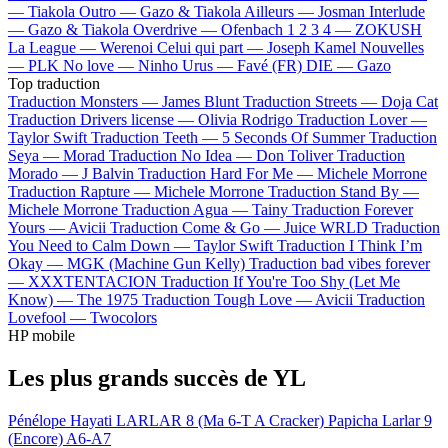
—
Tiakola
Outro —
Gazo & Tiakola
Ailleurs —
Josman
Interlude
—
Gazo & Tiakola
Overdrive —
Ofenbach
1 2 3 4 —
ZOKUSH
La League —
Werenoi
Celui qui part —
Joseph Kamel
Nouvelles
—
PLK
No love —
Ninho
Urus —
Favé (FR)
DIE —
Gazo
Top traduction
Traduction Monsters —
James Blunt
Traduction Streets —
Doja Cat
Traduction Drivers license —
Olivia Rodrigo
Traduction Lover —
Taylor Swift
Traduction Teeth —
5 Seconds Of Summer
Traduction
Seya —
Morad
Traduction No Idea —
Don Toliver
Traduction
Morado —
J Balvin
Traduction Hard For Me —
Michele Morrone
Traduction Rapture —
Michele Morrone
Traduction Stand By —
Michele Morrone
Traduction Agua —
Tainy
Traduction Forever
Yours —
Avicii
Traduction Come & Go —
Juice WRLD
Traduction
You Need to Calm Down —
Taylor Swift
Traduction I Think I’m
Okay —
MGK (Machine Gun Kelly)
Traduction bad vibes forever
—
XXXTENTACION
Traduction If You're Too Shy (Let Me
Know) —
The 1975
Traduction Tough Love —
Avicii
Traduction
Lovefool —
Twocolors
HP mobile
Les plus grands succès de YL
Pénélope
Hayati
LARLAR 8 (Ma 6-T A Cracker)
Papicha
Larlar 9
(Encore)
A6-A7