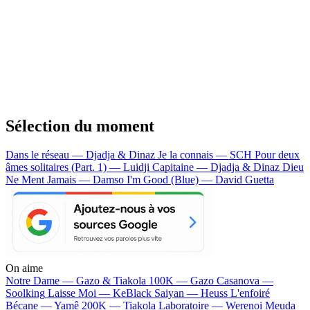
Sélection du moment
Dans le réseau — Djadja & Dinaz
Je la connais — SCH
Pour deux
âmes solitaires (Part. 1) — Luidji
Capitaine — Djadja & Dinaz
Dieu
Ne Ment Jamais — Damso
I'm Good (Blue) — David Guetta
On aime
Notre Dame —
Gazo & Tiakola
100K —
Gazo
Casanova —
Soolking
Laisse Moi —
KeBlack
Saiyan —
Heuss L'enfoiré
Bécane —
Yamê
200K —
Tiakola
Laboratoire —
Werenoi
Meuda