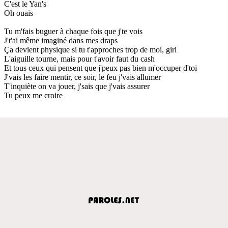
C'est le Yan's
Oh ouais
Tu m'fais buguer à chaque fois que j'te vois
J't'ai même imaginé dans mes draps
Ça devient physique si tu t'approches trop de moi, girl
L'aiguille tourne, mais pour t'avoir faut du cash
Et tous ceux qui pensent que j'peux pas bien m'occuper d'toi
J'vais les faire mentir, ce soir, le feu j'vais allumer
T'inquiète on va jouer, j'sais que j'vais assurer
Tu peux me croire