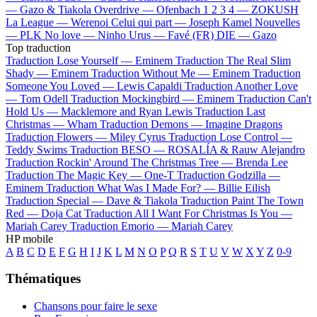
—
Gazo & Tiakola
Overdrive —
Ofenbach
1 2 3 4 —
ZOKUSH
La League —
Werenoi
Celui qui part —
Joseph Kamel
Nouvelles
—
PLK
No love —
Ninho
Urus —
Favé (FR)
DIE —
Gazo
Top traduction
Traduction Lose Yourself —
Eminem
Traduction The Real Slim
Shady —
Eminem
Traduction Without Me —
Eminem
Traduction
Someone You Loved —
Lewis Capaldi
Traduction Another Love
—
Tom Odell
Traduction Mockingbird —
Eminem
Traduction Can't
Hold Us —
Macklemore and Ryan Lewis
Traduction Last
Christmas —
Wham
Traduction Demons —
Imagine Dragons
Traduction Flowers —
Miley Cyrus
Traduction Lose Control —
Teddy Swims
Traduction BESO —
ROSALÍA & Rauw Alejandro
Traduction Rockin' Around The Christmas Tree —
Brenda Lee
Traduction The Magic Key —
One-T
Traduction Godzilla —
Eminem
Traduction What Was I Made For? —
Billie Eilish
Traduction Special —
Dave & Tiakola
Traduction Paint The Town
Red —
Doja Cat
Traduction All I Want For Christmas Is You —
Mariah Carey
Traduction Emorio —
Mariah Carey
HP mobile
A
B
C
D
E
F
G
H
I
J
K
L
M
N
O
P
Q
R
S
T
U
V
W
X
Y
Z
0-9
Thématiques
Chansons pour faire le sexe