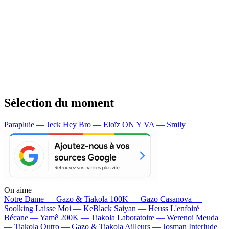
Sélection du moment
Parapluie — Jeck
Hey Bro — Eloïz
ON Y VA — Smily
On aime
Notre Dame —
Gazo & Tiakola
100K —
Gazo
Casanova —
Soolking
Laisse Moi —
KeBlack
Saiyan —
Heuss L'enfoiré
Bécane —
Yamê
200K —
Tiakola
Laboratoire —
Werenoi
Meuda
—
Tiakola
Outro —
Gazo & Tiakola
Ailleurs —
Josman
Interlude