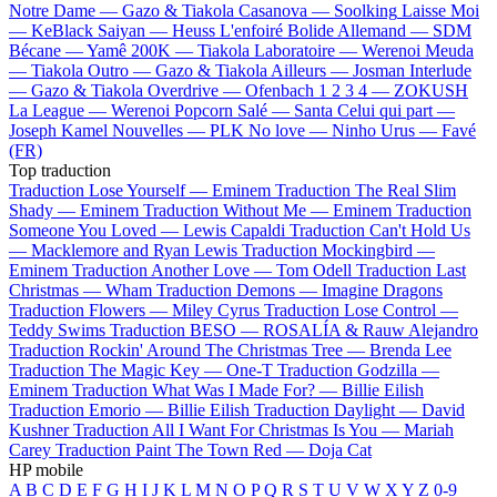
Notre Dame —
Gazo & Tiakola
Casanova —
Soolking
Laisse Moi
—
KeBlack
Saiyan —
Heuss L'enfoiré
Bolide Allemand —
SDM
Bécane —
Yamê
200K —
Tiakola
Laboratoire —
Werenoi
Meuda
—
Tiakola
Outro —
Gazo & Tiakola
Ailleurs —
Josman
Interlude
—
Gazo & Tiakola
Overdrive —
Ofenbach
1 2 3 4 —
ZOKUSH
La League —
Werenoi
Popcorn Salé —
Santa
Celui qui part —
Joseph Kamel
Nouvelles —
PLK
No love —
Ninho
Urus —
Favé
(FR)
Top traduction
Traduction Lose Yourself —
Eminem
Traduction The Real Slim
Shady —
Eminem
Traduction Without Me —
Eminem
Traduction
Someone You Loved —
Lewis Capaldi
Traduction Can't Hold Us
—
Macklemore and Ryan Lewis
Traduction Mockingbird —
Eminem
Traduction Another Love —
Tom Odell
Traduction Last
Christmas —
Wham
Traduction Demons —
Imagine Dragons
Traduction Flowers —
Miley Cyrus
Traduction Lose Control —
Teddy Swims
Traduction BESO —
ROSALÍA & Rauw Alejandro
Traduction Rockin' Around The Christmas Tree —
Brenda Lee
Traduction The Magic Key —
One-T
Traduction Godzilla —
Eminem
Traduction What Was I Made For? —
Billie Eilish
Traduction Emorio —
Billie Eilish
Traduction Daylight —
David
Kushner
Traduction All I Want For Christmas Is You —
Mariah
Carey
Traduction Paint The Town Red —
Doja Cat
HP mobile
A
B
C
D
E
F
G
H
I
J
K
L
M
N
O
P
Q
R
S
T
U
V
W
X
Y
Z
0-9