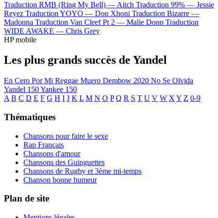
Traduction RMB (Ring My Bell) —
Aitch
Traduction 99% —
Jessie
Reyez
Traduction YOYO —
Don Xhoni
Traduction Bizarre —
Madonna
Traduction Van Cleef Pt 2 —
Malie Donn
Traduction
WIDE AWAKE —
Chris Grey
HP mobile
Les plus grands succès de Yandel
En Cero
Por Mi Reggae Muero
Dembow 2020
No Se Olvida
Yandel 150
Yankee 150
A
B
C
D
E
F
G
H
I
J
K
L
M
N
O
P
Q
R
S
T
U
V
W
X
Y
Z
0-9
Thématiques
Chansons pour faire le sexe
Rap Français
Chansons d'amour
Chansons des Guinguettes
Chansons de Rugby et 3ème mi-temps
Chanson bonne humeur
Plan de site
Mentions légales