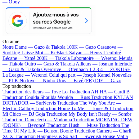
— Oboy
On aime
Notre Dame —
Gazo & Tiakola
100K —
Gazo
Casanova —
Soolking
Laisse Moi —
KeBlack
Saiyan —
Heuss L'enfoiré
Bécane —
Yamê
200K —
Tiakola
Laboratoire —
Werenoi
Meuda
—
Tiakola
Outro —
Gazo & Tiakola
Ailleurs —
Josman
Interlude
—
Gazo & Tiakola
Overdrive —
Ofenbach
1 2 3 4 —
ZOKUSH
La League —
Werenoi
Celui qui part —
Joseph Kamel
Nouvelles
—
PLK
No love —
Ninho
Urus —
Favé (FR)
DIE —
Gazo
Top traduction
Traduction des fleurs —
Tove Lo
Traduction AH HA —
Cardi B
Traduction Coulda Shoulda Woulda —
Russ
Traduction KYLIAN
DICTADOR —
SurNervis
Traduction The Way You Are —
Electric Callboy
Traduction Home To Me —
Tones & I
Traduction
Mi Chico —
DJ Goja
Traduction My Body Isn't Ready —
Sombr
Traduction Danceteria —
Madonna
Traduction MORNING DEW
(DONK) —
Beyoncé
Traduction Hush —
Muse
Traduction The
Time Of My Life —
Benson Boone
Traduction Camera —
Charli
XCX
Traduction Happiness is So Sad —
Swedish House Mafia