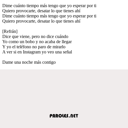
Dime cuánto tiempo más tengo que yo esperar por ti
Quiero provocarte, desatar lo que tienes ahí
Dime cuánto tiempo más tengo que yo esperar por ti
Quiero provocarte, desatar lo que tienes ahí
[Refrán]
Dice que viene, pero no dice cuándo
Yo como un bobo y no acaba de llegar
Y yo el teléfono no paro de mirarlo
A ver si en Instagram yo veo una señal
Dame una noche más contigo