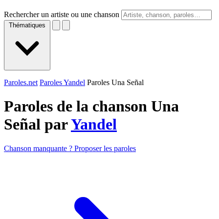
Rechercher un artiste ou une chanson
Thématiques
Paroles.net
Paroles Yandel
Paroles Una Señal
Paroles de la chanson Una
Señal par
Yandel
Chanson manquante ? Proposer les paroles