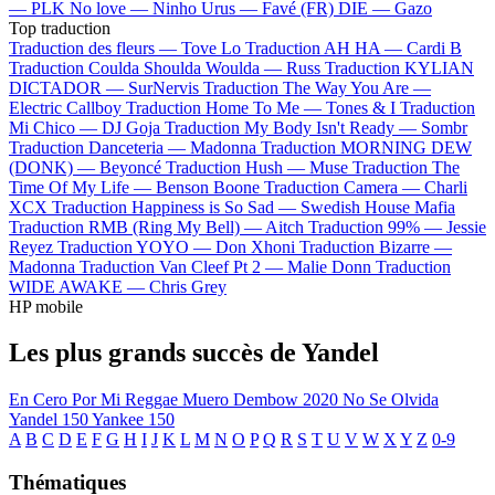
—
PLK
No love —
Ninho
Urus —
Favé (FR)
DIE —
Gazo
Top traduction
Traduction des fleurs —
Tove Lo
Traduction AH HA —
Cardi B
Traduction Coulda Shoulda Woulda —
Russ
Traduction KYLIAN
DICTADOR —
SurNervis
Traduction The Way You Are —
Electric Callboy
Traduction Home To Me —
Tones & I
Traduction
Mi Chico —
DJ Goja
Traduction My Body Isn't Ready —
Sombr
Traduction Danceteria —
Madonna
Traduction MORNING DEW
(DONK) —
Beyoncé
Traduction Hush —
Muse
Traduction The
Time Of My Life —
Benson Boone
Traduction Camera —
Charli
XCX
Traduction Happiness is So Sad —
Swedish House Mafia
Traduction RMB (Ring My Bell) —
Aitch
Traduction 99% —
Jessie
Reyez
Traduction YOYO —
Don Xhoni
Traduction Bizarre —
Madonna
Traduction Van Cleef Pt 2 —
Malie Donn
Traduction
WIDE AWAKE —
Chris Grey
HP mobile
Les plus grands succès de Yandel
En Cero
Por Mi Reggae Muero
Dembow 2020
No Se Olvida
Yandel 150
Yankee 150
A
B
C
D
E
F
G
H
I
J
K
L
M
N
O
P
Q
R
S
T
U
V
W
X
Y
Z
0-9
Thématiques