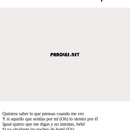
Quisiera saber lo que piensas cuando me ves
Y si aquello que sentías por mí (Oh) lo sientes por él
Igual quiero que me digas y no mientas, bebé
Si ya olvidaste las noches de hotel (Eh)