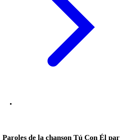
Paroles de la chanson Tú Con Él par