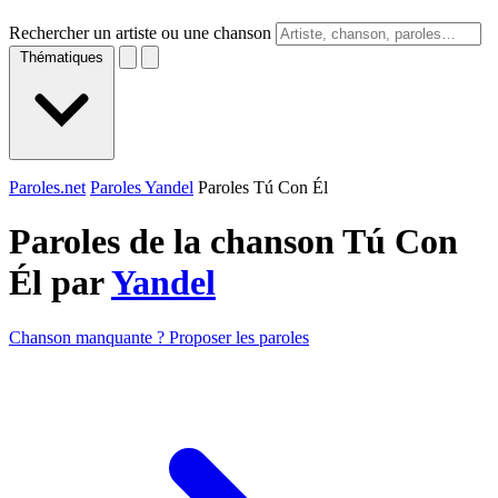
Rechercher un artiste ou une chanson
Thématiques
Paroles.net
Paroles Yandel
Paroles Tú Con Él
Paroles de la chanson Tú Con
Él par
Yandel
Chanson manquante ? Proposer les paroles