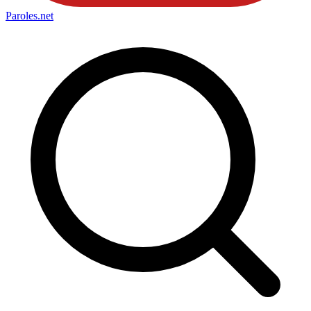
Paroles
.net