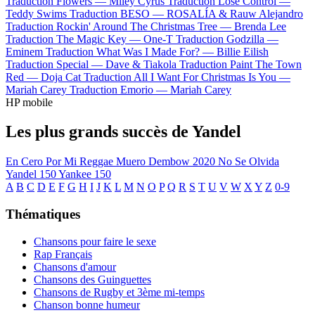
Traduction Flowers —
Miley Cyrus
Traduction Lose Control —
Teddy Swims
Traduction BESO —
ROSALÍA & Rauw Alejandro
Traduction Rockin' Around The Christmas Tree —
Brenda Lee
Traduction The Magic Key —
One-T
Traduction Godzilla —
Eminem
Traduction What Was I Made For? —
Billie Eilish
Traduction Special —
Dave & Tiakola
Traduction Paint The Town
Red —
Doja Cat
Traduction All I Want For Christmas Is You —
Mariah Carey
Traduction Emorio —
Mariah Carey
HP mobile
Les plus grands succès de Yandel
En Cero
Por Mi Reggae Muero
Dembow 2020
No Se Olvida
Yandel 150
Yankee 150
A
B
C
D
E
F
G
H
I
J
K
L
M
N
O
P
Q
R
S
T
U
V
W
X
Y
Z
0-9
Thématiques
Chansons pour faire le sexe
Rap Français
Chansons d'amour
Chansons des Guinguettes
Chansons de Rugby et 3ème mi-temps
Chanson bonne humeur