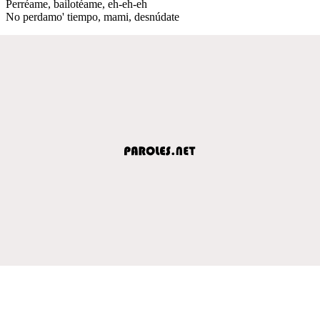
Perréame, bailotéame, eh-eh-eh
No perdamo' tiempo, mami, desnúdate