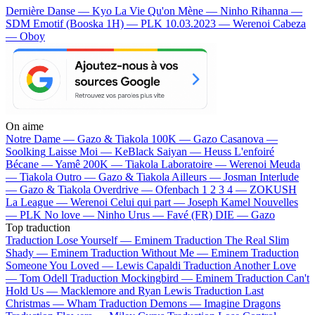
Dernière Danse — Kyo
La Vie Qu'on Mène — Ninho
Rihanna —
SDM
Emotif (Booska 1H) — PLK
10.03.2023 — Werenoi
Cabeza
— Oboy
On aime
Notre Dame —
Gazo & Tiakola
100K —
Gazo
Casanova —
Soolking
Laisse Moi —
KeBlack
Saiyan —
Heuss L'enfoiré
Bécane —
Yamê
200K —
Tiakola
Laboratoire —
Werenoi
Meuda
—
Tiakola
Outro —
Gazo & Tiakola
Ailleurs —
Josman
Interlude
—
Gazo & Tiakola
Overdrive —
Ofenbach
1 2 3 4 —
ZOKUSH
La League —
Werenoi
Celui qui part —
Joseph Kamel
Nouvelles
—
PLK
No love —
Ninho
Urus —
Favé (FR)
DIE —
Gazo
Top traduction
Traduction Lose Yourself —
Eminem
Traduction The Real Slim
Shady —
Eminem
Traduction Without Me —
Eminem
Traduction
Someone You Loved —
Lewis Capaldi
Traduction Another Love
—
Tom Odell
Traduction Mockingbird —
Eminem
Traduction Can't
Hold Us —
Macklemore and Ryan Lewis
Traduction Last
Christmas —
Wham
Traduction Demons —
Imagine Dragons