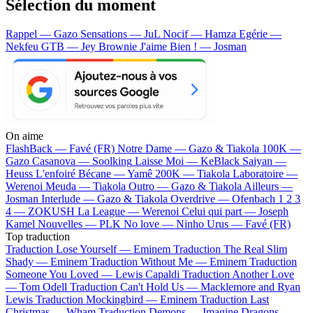
Sélection du moment
Rappel — Gazo
Sensations — JuL
Nocif — Hamza
Egérie —
Nekfeu
GTB — Jey Brownie
J'aime Bien ! — Josman
On aime
FlashBack —
Favé (FR)
Notre Dame —
Gazo & Tiakola
100K —
Gazo
Casanova —
Soolking
Laisse Moi —
KeBlack
Saiyan —
Heuss L'enfoiré
Bécane —
Yamê
200K —
Tiakola
Laboratoire —
Werenoi
Meuda —
Tiakola
Outro —
Gazo & Tiakola
Ailleurs —
Josman
Interlude —
Gazo & Tiakola
Overdrive —
Ofenbach
1 2 3
4 —
ZOKUSH
La League —
Werenoi
Celui qui part —
Joseph
Kamel
Nouvelles —
PLK
No love —
Ninho
Urus —
Favé (FR)
Top traduction
Traduction Lose Yourself —
Eminem
Traduction The Real Slim
Shady —
Eminem
Traduction Without Me —
Eminem
Traduction
Someone You Loved —
Lewis Capaldi
Traduction Another Love
—
Tom Odell
Traduction Can't Hold Us —
Macklemore and Ryan
Lewis
Traduction Mockingbird —
Eminem
Traduction Last
Christmas —
Wham
Traduction Demons —
Imagine Dragons