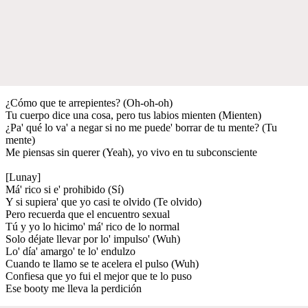
¿Cómo que te arrepientes? (Oh-oh-oh)
Tu cuerpo dice una cosa, pero tus labios mienten (Mienten)
¿Pa' qué lo va' a negar si no me puede' borrar de tu mente? (Tu
mente)
Me piensas sin querer (Yeah), yo vivo en tu subconsciente
[Lunay]
Má' rico si e' prohibido (Sí)
Y si supiera' que yo casi te olvido (Te olvido)
Pero recuerda que el encuentro sexual
Tú y yo lo hicimo' má' rico de lo normal
Solo déjate llevar por lo' impulso' (Wuh)
Lo' día' amargo' te lo' endulzo
Cuando te llamo se te acelera el pulso (Wuh)
Confiesa que yo fui el mejor que te lo puso
Ese booty me lleva la perdición