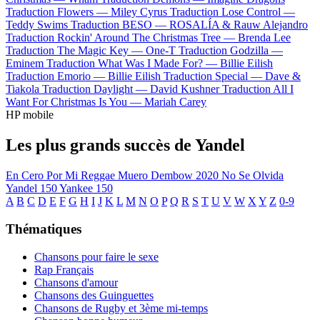
Traduction Flowers —
Miley Cyrus
Traduction Lose Control —
Teddy Swims
Traduction BESO —
ROSALÍA & Rauw Alejandro
Traduction Rockin' Around The Christmas Tree —
Brenda Lee
Traduction The Magic Key —
One-T
Traduction Godzilla —
Eminem
Traduction What Was I Made For? —
Billie Eilish
Traduction Emorio —
Billie Eilish
Traduction Special —
Dave &
Tiakola
Traduction Daylight —
David Kushner
Traduction All I
Want For Christmas Is You —
Mariah Carey
HP mobile
Les plus grands succès de Yandel
En Cero
Por Mi Reggae Muero
Dembow 2020
No Se Olvida
Yandel 150
Yankee 150
A
B
C
D
E
F
G
H
I
J
K
L
M
N
O
P
Q
R
S
T
U
V
W
X
Y
Z
0-9
Thématiques
Chansons pour faire le sexe
Rap Français
Chansons d'amour
Chansons des Guinguettes
Chansons de Rugby et 3ème mi-temps