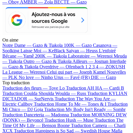
— Oboy
AMBER — Zola
BECTE — Gazo
On aime
Notre Dame —
Gazo & Tiakola
100K —
Gazo
Casanova —
Soolking
Laisse Moi —
KeBlack
Saiyan —
Heuss L'enfoiré
Bécane —
Yamê
200K —
Tiakola
Laboratoire —
Werenoi
Meuda
—
Tiakola
Outro —
Gazo & Tiakola
Ailleurs —
Josman
Interlude
—
Gazo & Tiakola
Overdrive —
Ofenbach
1 2 3 4 —
ZOKUSH
La League —
Werenoi
Celui qui part —
Joseph Kamel
Nouvelles
—
PLK
No love —
Ninho
Urus —
Favé (FR)
DIE —
Gazo
Top traduction
Traduction des fleurs —
Tove Lo
Traduction AH HA —
Cardi B
Traduction Coulda Shoulda Woulda —
Russ
Traduction KYLIAN
DICTADOR —
SurNervis
Traduction The Way You Are —
Electric Callboy
Traduction Home To Me —
Tones & I
Traduction
Mi Chico —
DJ Goja
Traduction My Body Isn't Ready —
Sombr
Traduction Danceteria —
Madonna
Traduction MORNING DEW
(DONK) —
Beyoncé
Traduction Hush —
Muse
Traduction The
Time Of My Life —
Benson Boone
Traduction Camera —
Charli
XCX
Traduction Happiness is So Sad —
Swedish House Mafia