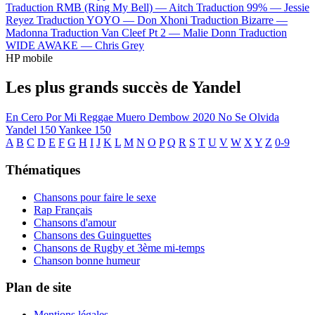
Traduction RMB (Ring My Bell) —
Aitch
Traduction 99% —
Jessie
Reyez
Traduction YOYO —
Don Xhoni
Traduction Bizarre —
Madonna
Traduction Van Cleef Pt 2 —
Malie Donn
Traduction
WIDE AWAKE —
Chris Grey
HP mobile
Les plus grands succès de Yandel
En Cero
Por Mi Reggae Muero
Dembow 2020
No Se Olvida
Yandel 150
Yankee 150
A
B
C
D
E
F
G
H
I
J
K
L
M
N
O
P
Q
R
S
T
U
V
W
X
Y
Z
0-9
Thématiques
Chansons pour faire le sexe
Rap Français
Chansons d'amour
Chansons des Guinguettes
Chansons de Rugby et 3ème mi-temps
Chanson bonne humeur
Plan de site
Mentions légales