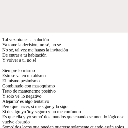
Tal vez otra es la solución
Ya tome la decisión, no sé, no sé
No sé, tal vez me hagas la invitación
De entrar a tu habitación
Y volver a ti, no sé
Siempre lo mismo
Esto se va en un abismo
El mismo pesimismo
Combinado con masoquismo
Trato de mantenerme positivo
Y solo ve' lo negativo
Alejarno' es algo tentativo
Pero que hacer, si me sigue y la sigo
Si de algo yo 'toy seguro y no me confundo
Es que ella y yo somo' dos mundos que cuando se unen lo lógico se
vuelve absurdo
Somo' dos locos que pueden quererse solamente cuando están solos