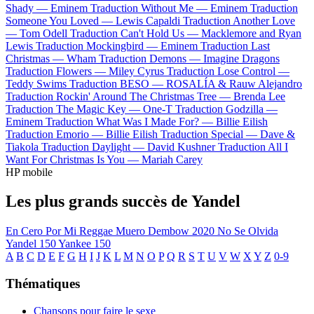
Shady —
Eminem
Traduction Without Me —
Eminem
Traduction
Someone You Loved —
Lewis Capaldi
Traduction Another Love
—
Tom Odell
Traduction Can't Hold Us —
Macklemore and Ryan
Lewis
Traduction Mockingbird —
Eminem
Traduction Last
Christmas —
Wham
Traduction Demons —
Imagine Dragons
Traduction Flowers —
Miley Cyrus
Traduction Lose Control —
Teddy Swims
Traduction BESO —
ROSALÍA & Rauw Alejandro
Traduction Rockin' Around The Christmas Tree —
Brenda Lee
Traduction The Magic Key —
One-T
Traduction Godzilla —
Eminem
Traduction What Was I Made For? —
Billie Eilish
Traduction Emorio —
Billie Eilish
Traduction Special —
Dave &
Tiakola
Traduction Daylight —
David Kushner
Traduction All I
Want For Christmas Is You —
Mariah Carey
HP mobile
Les plus grands succès de Yandel
En Cero
Por Mi Reggae Muero
Dembow 2020
No Se Olvida
Yandel 150
Yankee 150
A
B
C
D
E
F
G
H
I
J
K
L
M
N
O
P
Q
R
S
T
U
V
W
X
Y
Z
0-9
Thématiques
Chansons pour faire le sexe