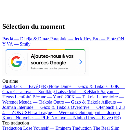
Sélection du moment
Pas là — Djadja & Dinaz
Parapluie — Jeck
Hey Bro — Eloïz
ON
Y VA — Smily
On aime
FlashBack —
Favé (FR)
Notre Dame —
Gazo & Tiakola
100K —
Gazo
Casanova —
Soolking
Laisse Moi —
KeBlack
Saiyan —
Heuss L'enfoiré
Bécane —
Yamê
200K —
Tiakola
Laboratoire —
Werenoi
Meuda —
Tiakola
Outro —
Gazo & Tiakola
Ailleurs —
Josman
Interlude —
Gazo & Tiakola
Overdrive —
Ofenbach
1 2 3
4 —
ZOKUSH
La League —
Werenoi
Celui qui part —
Joseph
Kamel
Nouvelles —
PLK
No love —
Ninho
Urus —
Favé (FR)
Top traduction
Traduction Lose Yourself —
Eminem
Traduction The Real Slim