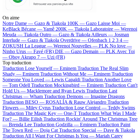
On aime
Notre Dame —
Gazo & Tiakola
100K —
Gazo
Laisse Moi —
KeBlack
Bécane —
Yamê
200K —
Tiakola
Laboratoire —
Werenoi
Meuda —
Tiakola
Outro —
Gazo & Tiakola
Ailleurs —
Josman
Interlude —
Gazo & Tiakola
Overdrive —
Ofenbach
1 2 3 4 —
ZOKUSH
La League —
Werenoi
Nouvelles —
PLK
No love —
Ninho
Urus —
Favé (FR)
DIE —
Gazo
Demain —
PLK
Avec Toi
—
Oboy
Akrapo 7 —
Uzi (FR)
Top traduction
Traduction Lose Yourself —
Eminem
Traduction The Real Slim
Shady —
Eminem
Traduction Without Me —
Eminem
Traduction
Someone You Loved —
Lewis Capaldi
Traduction Another Love
—
Tom Odell
Traduction Mockingbird —
Eminem
Traduction Can't
Hold Us —
Macklemore and Ryan Lewis
Traduction Last
Christmas —
Wham
Traduction Demons —
Imagine Dragons
Traduction BESO —
ROSALÍA & Rauw Alejandro
Traduction
Flowers —
Miley Cyrus
Traduction Lose Control —
Teddy Swims
Traduction The Magic Key —
One-T
Traduction What Was I Made
For? —
Billie Eilish
Traduction Rockin' Around The Christmas Tree
—
Brenda Lee
Traduction Godzilla —
Eminem
Traduction Paint
The Town Red —
Doja Cat
Traduction Special —
Dave & Tiakola
Traduction All I Want For Christmas Is You —
Mariah Carey