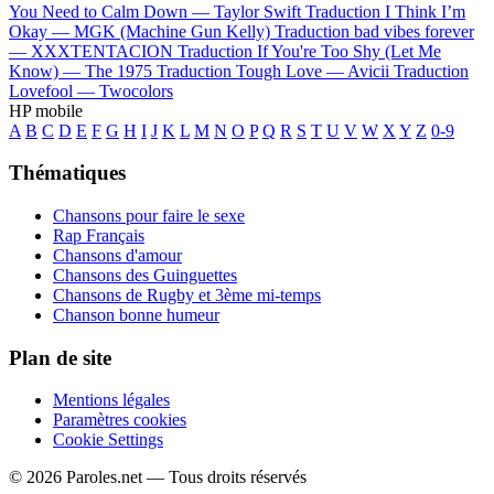
You Need to Calm Down —
Taylor Swift
Traduction I Think I’m
Okay —
MGK (Machine Gun Kelly)
Traduction bad vibes forever
—
XXXTENTACION
Traduction If You're Too Shy (Let Me
Know) —
The 1975
Traduction Tough Love —
Avicii
Traduction
Lovefool —
Twocolors
HP mobile
A
B
C
D
E
F
G
H
I
J
K
L
M
N
O
P
Q
R
S
T
U
V
W
X
Y
Z
0-9
Thématiques
Chansons pour faire le sexe
Rap Français
Chansons d'amour
Chansons des Guinguettes
Chansons de Rugby et 3ème mi-temps
Chanson bonne humeur
Plan de site
Mentions légales
Paramètres cookies
Cookie Settings
© 2026 Paroles.net — Tous droits réservés