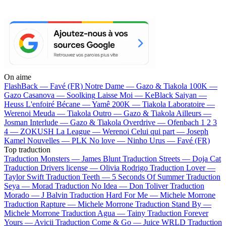
On aime
FlashBack —
Favé (FR)
Notre Dame —
Gazo & Tiakola
100K —
Gazo
Casanova —
Soolking
Laisse Moi —
KeBlack
Saiyan —
Heuss L'enfoiré
Bécane —
Yamê
200K —
Tiakola
Laboratoire —
Werenoi
Meuda —
Tiakola
Outro —
Gazo & Tiakola
Ailleurs —
Josman
Interlude —
Gazo & Tiakola
Overdrive —
Ofenbach
1 2 3
4 —
ZOKUSH
La League —
Werenoi
Celui qui part —
Joseph
Kamel
Nouvelles —
PLK
No love —
Ninho
Urus —
Favé (FR)
Top traduction
Traduction Monsters —
James Blunt
Traduction Streets —
Doja Cat
Traduction Drivers license —
Olivia Rodrigo
Traduction Lover —
Taylor Swift
Traduction Teeth —
5 Seconds Of Summer
Traduction
Seya —
Morad
Traduction No Idea —
Don Toliver
Traduction
Morado —
J Balvin
Traduction Hard For Me —
Michele Morrone
Traduction Rapture —
Michele Morrone
Traduction Stand By —
Michele Morrone
Traduction Agua —
Tainy
Traduction Forever
Yours —
Avicii
Traduction Come & Go —
Juice WRLD
Traduction