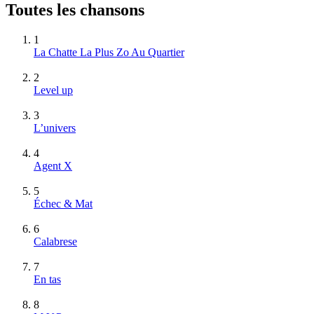
Toutes les chansons
1
La Chatte La Plus Zo Au Quartier
2
Level up
3
L’univers
4
Agent X
5
Échec & Mat
6
Calabrese
7
En tas
8