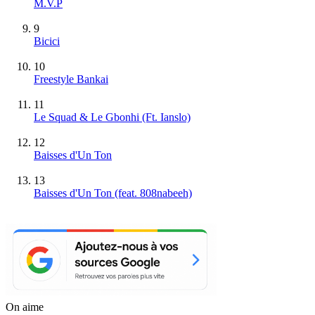
M.V.P
9
Bicici
10
Freestyle Bankai
11
Le Squad & Le Gbonhi (Ft. Ianslo)
12
Baisses d'Un Ton
13
Baisses d'Un Ton (feat. 808nabeeh)
On aime