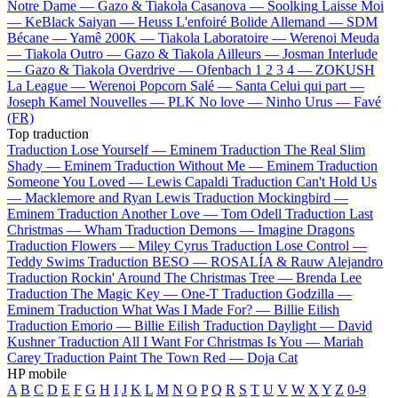
Notre Dame —
Gazo & Tiakola
Casanova —
Soolking
Laisse Moi
—
KeBlack
Saiyan —
Heuss L'enfoiré
Bolide Allemand —
SDM
Bécane —
Yamê
200K —
Tiakola
Laboratoire —
Werenoi
Meuda
—
Tiakola
Outro —
Gazo & Tiakola
Ailleurs —
Josman
Interlude
—
Gazo & Tiakola
Overdrive —
Ofenbach
1 2 3 4 —
ZOKUSH
La League —
Werenoi
Popcorn Salé —
Santa
Celui qui part —
Joseph Kamel
Nouvelles —
PLK
No love —
Ninho
Urus —
Favé
(FR)
Top traduction
Traduction Lose Yourself —
Eminem
Traduction The Real Slim
Shady —
Eminem
Traduction Without Me —
Eminem
Traduction
Someone You Loved —
Lewis Capaldi
Traduction Can't Hold Us
—
Macklemore and Ryan Lewis
Traduction Mockingbird —
Eminem
Traduction Another Love —
Tom Odell
Traduction Last
Christmas —
Wham
Traduction Demons —
Imagine Dragons
Traduction Flowers —
Miley Cyrus
Traduction Lose Control —
Teddy Swims
Traduction BESO —
ROSALÍA & Rauw Alejandro
Traduction Rockin' Around The Christmas Tree —
Brenda Lee
Traduction The Magic Key —
One-T
Traduction Godzilla —
Eminem
Traduction What Was I Made For? —
Billie Eilish
Traduction Emorio —
Billie Eilish
Traduction Daylight —
David
Kushner
Traduction All I Want For Christmas Is You —
Mariah
Carey
Traduction Paint The Town Red —
Doja Cat
HP mobile
A
B
C
D
E
F
G
H
I
J
K
L
M
N
O
P
Q
R
S
T
U
V
W
X
Y
Z
0-9