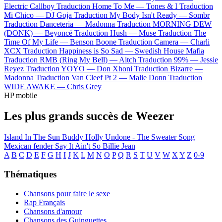
Electric Callboy
Traduction Home To Me —
Tones & I
Traduction
Mi Chico —
DJ Goja
Traduction My Body Isn't Ready —
Sombr
Traduction Danceteria —
Madonna
Traduction MORNING DEW
(DONK) —
Beyoncé
Traduction Hush —
Muse
Traduction The
Time Of My Life —
Benson Boone
Traduction Camera —
Charli
XCX
Traduction Happiness is So Sad —
Swedish House Mafia
Traduction RMB (Ring My Bell) —
Aitch
Traduction 99% —
Jessie
Reyez
Traduction YOYO —
Don Xhoni
Traduction Bizarre —
Madonna
Traduction Van Cleef Pt 2 —
Malie Donn
Traduction
WIDE AWAKE —
Chris Grey
HP mobile
Les plus grands succès de Weezer
Island In The Sun
Buddy Holly
Undone - The Sweater Song
Mexican fender
Say It Ain't So
Billie Jean
A
B
C
D
E
F
G
H
I
J
K
L
M
N
O
P
Q
R
S
T
U
V
W
X
Y
Z
0-9
Thématiques
Chansons pour faire le sexe
Rap Français
Chansons d'amour
Chansons des Guinguettes