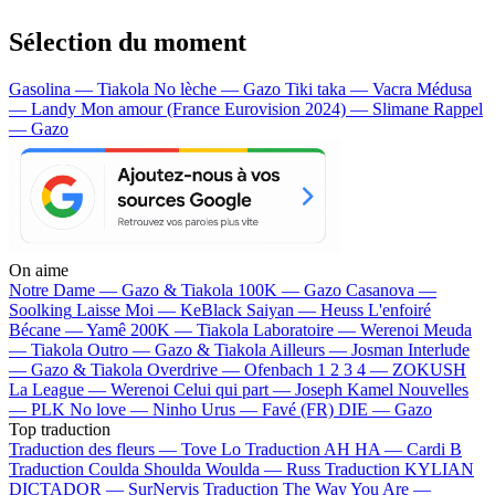
Sélection du moment
Gasolina — Tiakola
No lèche — Gazo
Tiki taka — Vacra
Médusa
— Landy
Mon amour (France Eurovision 2024) — Slimane
Rappel
— Gazo
On aime
Notre Dame —
Gazo & Tiakola
100K —
Gazo
Casanova —
Soolking
Laisse Moi —
KeBlack
Saiyan —
Heuss L'enfoiré
Bécane —
Yamê
200K —
Tiakola
Laboratoire —
Werenoi
Meuda
—
Tiakola
Outro —
Gazo & Tiakola
Ailleurs —
Josman
Interlude
—
Gazo & Tiakola
Overdrive —
Ofenbach
1 2 3 4 —
ZOKUSH
La League —
Werenoi
Celui qui part —
Joseph Kamel
Nouvelles
—
PLK
No love —
Ninho
Urus —
Favé (FR)
DIE —
Gazo
Top traduction
Traduction des fleurs —
Tove Lo
Traduction AH HA —
Cardi B
Traduction Coulda Shoulda Woulda —
Russ
Traduction KYLIAN
DICTADOR —
SurNervis
Traduction The Way You Are —