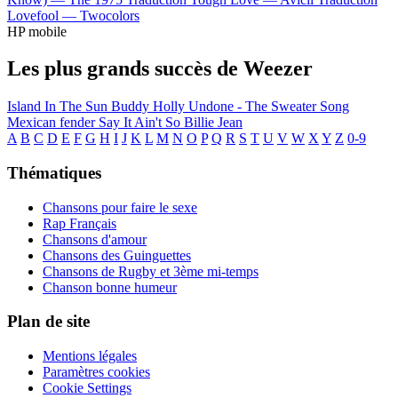
Lovefool —
Twocolors
HP mobile
Les plus grands succès de Weezer
Island In The Sun
Buddy Holly
Undone - The Sweater Song
Mexican fender
Say It Ain't So
Billie Jean
A
B
C
D
E
F
G
H
I
J
K
L
M
N
O
P
Q
R
S
T
U
V
W
X
Y
Z
0-9
Thématiques
Chansons pour faire le sexe
Rap Français
Chansons d'amour
Chansons des Guinguettes
Chansons de Rugby et 3ème mi-temps
Chanson bonne humeur
Plan de site
Mentions légales
Paramètres cookies
Cookie Settings