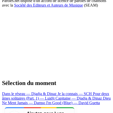
Paroles.net dispose d'un accord de licence de paroles de chansons
avec la
Société des Editeurs et Auteurs de Musique
(SEAM)
Sélection du moment
Dans le réseau — Djadja & Dinaz
Je la connais — SCH
Pour deux
âmes solitaires (Part. 1) — Luidji
Capitaine — Djadja & Dinaz
Dieu
Ne Ment Jamais — Damso
I'm Good (Blue) — David Guetta