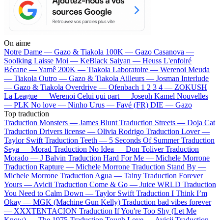
On aime
Notre Dame —
Gazo & Tiakola
100K —
Gazo
Casanova —
Soolking
Laisse Moi —
KeBlack
Saiyan —
Heuss L'enfoiré
Bécane —
Yamê
200K —
Tiakola
Laboratoire —
Werenoi
Meuda
—
Tiakola
Outro —
Gazo & Tiakola
Ailleurs —
Josman
Interlude
—
Gazo & Tiakola
Overdrive —
Ofenbach
1 2 3 4 —
ZOKUSH
La League —
Werenoi
Celui qui part —
Joseph Kamel
Nouvelles
—
PLK
No love —
Ninho
Urus —
Favé (FR)
DIE —
Gazo
Top traduction
Traduction Monsters —
James Blunt
Traduction Streets —
Doja Cat
Traduction Drivers license —
Olivia Rodrigo
Traduction Lover —
Taylor Swift
Traduction Teeth —
5 Seconds Of Summer
Traduction
Seya —
Morad
Traduction No Idea —
Don Toliver
Traduction
Morado —
J Balvin
Traduction Hard For Me —
Michele Morrone
Traduction Rapture —
Michele Morrone
Traduction Stand By —
Michele Morrone
Traduction Agua —
Tainy
Traduction Forever
Yours —
Avicii
Traduction Come & Go —
Juice WRLD
Traduction
You Need to Calm Down —
Taylor Swift
Traduction I Think I’m
Okay —
MGK (Machine Gun Kelly)
Traduction bad vibes forever
—
XXXTENTACION
Traduction If You're Too Shy (Let Me
Know) —
The 1975
Traduction Tough Love —
Avicii
Traduction