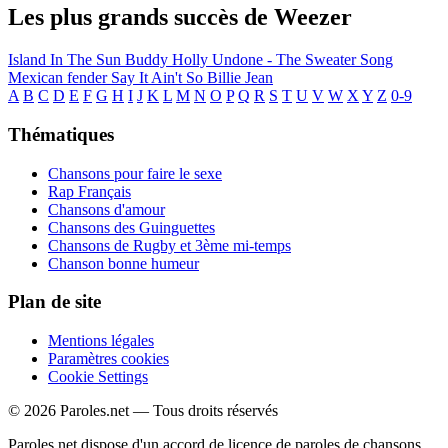
Les plus grands succès de Weezer
Island In The Sun
Buddy Holly
Undone - The Sweater Song
Mexican fender
Say It Ain't So
Billie Jean
A
B
C
D
E
F
G
H
I
J
K
L
M
N
O
P
Q
R
S
T
U
V
W
X
Y
Z
0-9
Thématiques
Chansons pour faire le sexe
Rap Français
Chansons d'amour
Chansons des Guinguettes
Chansons de Rugby et 3ème mi-temps
Chanson bonne humeur
Plan de site
Mentions légales
Paramètres cookies
Cookie Settings
© 2026 Paroles.net — Tous droits réservés
Paroles.net dispose d'un accord de licence de paroles de chansons