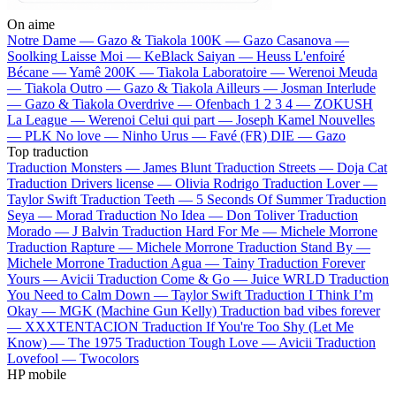
On aime
Notre Dame —
Gazo & Tiakola
100K —
Gazo
Casanova —
Soolking
Laisse Moi —
KeBlack
Saiyan —
Heuss L'enfoiré
Bécane —
Yamê
200K —
Tiakola
Laboratoire —
Werenoi
Meuda
—
Tiakola
Outro —
Gazo & Tiakola
Ailleurs —
Josman
Interlude
—
Gazo & Tiakola
Overdrive —
Ofenbach
1 2 3 4 —
ZOKUSH
La League —
Werenoi
Celui qui part —
Joseph Kamel
Nouvelles
—
PLK
No love —
Ninho
Urus —
Favé (FR)
DIE —
Gazo
Top traduction
Traduction Monsters —
James Blunt
Traduction Streets —
Doja Cat
Traduction Drivers license —
Olivia Rodrigo
Traduction Lover —
Taylor Swift
Traduction Teeth —
5 Seconds Of Summer
Traduction
Seya —
Morad
Traduction No Idea —
Don Toliver
Traduction
Morado —
J Balvin
Traduction Hard For Me —
Michele Morrone
Traduction Rapture —
Michele Morrone
Traduction Stand By —
Michele Morrone
Traduction Agua —
Tainy
Traduction Forever
Yours —
Avicii
Traduction Come & Go —
Juice WRLD
Traduction
You Need to Calm Down —
Taylor Swift
Traduction I Think I’m
Okay —
MGK (Machine Gun Kelly)
Traduction bad vibes forever
—
XXXTENTACION
Traduction If You're Too Shy (Let Me
Know) —
The 1975
Traduction Tough Love —
Avicii
Traduction
Lovefool —
Twocolors
HP mobile