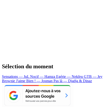
Sélection du moment
Sensations — JuL
Nocif — Hamza
Egérie — Nekfeu
GTB — Jey
Brownie
J'aime Bien ! — Josman
Pas là — Djadja & Dinaz