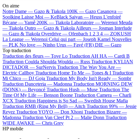
On aime
Notre Dame —
Gazo & Tiakola
100K —
Gazo
Casanova —
Soolking
Laisse Moi —
KeBlack
Saiyan —
Heuss L'enfoiré
Bécane —
Yamê
200K —
Tiakola
Laboratoire —
Werenoi
Meuda
—
Tiakola
Outro —
Gazo & Tiakola
Ailleurs —
Josman
Interlude
—
Gazo & Tiakola
Overdrive —
Ofenbach
1 2 3 4 —
ZOKUSH
La League —
Werenoi
Celui qui part —
Joseph Kamel
Nouvelles
—
PLK
No love —
Ninho
Urus —
Favé (FR)
DIE —
Gazo
Top traduction
Traduction des fleurs —
Tove Lo
Traduction AH HA —
Cardi B
Traduction Coulda Shoulda Woulda —
Russ
Traduction KYLIAN
DICTADOR —
SurNervis
Traduction The Way You Are —
Electric Callboy
Traduction Home To Me —
Tones & I
Traduction
Mi Chico —
DJ Goja
Traduction My Body Isn't Ready —
Sombr
Traduction Danceteria —
Madonna
Traduction MORNING DEW
(DONK) —
Beyoncé
Traduction Hush —
Muse
Traduction The
Time Of My Life —
Benson Boone
Traduction Camera —
Charli
XCX
Traduction Happiness is So Sad —
Swedish House Mafia
Traduction RMB (Ring My Bell) —
Aitch
Traduction 99% —
Jessie
Reyez
Traduction YOYO —
Don Xhoni
Traduction Bizarre —
Madonna
Traduction Van Cleef Pt 2 —
Malie Donn
Traduction
WIDE AWAKE —
Chris Grey
HP mobile