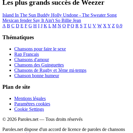
Les plus grands succès de Weezer
Island In The Sun
Buddy Holly
Undone - The Sweater Song
Mexican fender
Say It Ain't So
Billie Jean
A
B
C
D
E
F
G
H
I
J
K
L
M
N
O
P
Q
R
S
T
U
V
W
X
Y
Z
0-9
Thématiques
Chansons pour faire le sexe
Rap Français
Chansons d'amour
Chansons des Guinguettes
Chansons de Rugby et 3ème mi-temps
Chanson bonne humeur
Plan de site
Mentions légales
Paramètres cookies
Cookie Settings
© 2026 Paroles.net — Tous droits réservés
Paroles.net dispose d'un accord de licence de paroles de chansons