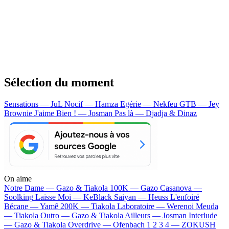
Sélection du moment
Sensations — JuL
Nocif — Hamza
Egérie — Nekfeu
GTB — Jey
Brownie
J'aime Bien ! — Josman
Pas là — Djadja & Dinaz
On aime
Notre Dame —
Gazo & Tiakola
100K —
Gazo
Casanova —
Soolking
Laisse Moi —
KeBlack
Saiyan —
Heuss L'enfoiré
Bécane —
Yamê
200K —
Tiakola
Laboratoire —
Werenoi
Meuda
—
Tiakola
Outro —
Gazo & Tiakola
Ailleurs —
Josman
Interlude
—
Gazo & Tiakola
Overdrive —
Ofenbach
1 2 3 4 —
ZOKUSH