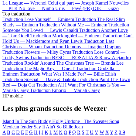
La League —
Werenoi
Celui qui part —
Joseph Kamel
Nouvelles
—
PLK
No love —
Ninho
Urus —
Favé (FR)
DIE —
Gazo
Top traduction
Traduction Lose Yourself —
Eminem
Traduction The Real Slim
Shady —
Eminem
Traduction Without Me —
Eminem
Traduction
Someone You Loved —
Lewis Capaldi
Traduction Another Love
—
Tom Odell
Traduction Mockingbird —
Eminem
Traduction Can't
Hold Us —
Macklemore and Ryan Lewis
Traduction Last
Christmas —
Wham
Traduction Demons —
Imagine Dragons
Traduction Flowers —
Miley Cyrus
Traduction Lose Control —
Teddy Swims
Traduction BESO —
ROSALÍA & Rauw Alejandro
Traduction Rockin' Around The Christmas Tree —
Brenda Lee
Traduction The Magic Key —
One-T
Traduction Godzilla —
Eminem
Traduction What Was I Made For? —
Billie Eilish
Traduction Special —
Dave & Tiakola
Traduction Paint The Town
Red —
Doja Cat
Traduction All I Want For Christmas Is You —
Mariah Carey
Traduction Emorio —
Mariah Carey
HP mobile
Les plus grands succès de Weezer
Island In The Sun
Buddy Holly
Undone - The Sweater Song
Mexican fender
Say It Ain't So
Billie Jean
A
B
C
D
E
F
G
H
I
J
K
L
M
N
O
P
Q
R
S
T
U
V
W
X
Y
Z
0-9