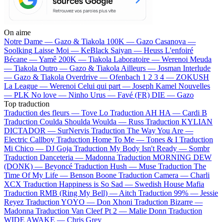
On aime
Notre Dame —
Gazo & Tiakola
100K —
Gazo
Casanova —
Soolking
Laisse Moi —
KeBlack
Saiyan —
Heuss L'enfoiré
Bécane —
Yamê
200K —
Tiakola
Laboratoire —
Werenoi
Meuda
—
Tiakola
Outro —
Gazo & Tiakola
Ailleurs —
Josman
Interlude
—
Gazo & Tiakola
Overdrive —
Ofenbach
1 2 3 4 —
ZOKUSH
La League —
Werenoi
Celui qui part —
Joseph Kamel
Nouvelles
—
PLK
No love —
Ninho
Urus —
Favé (FR)
DIE —
Gazo
Top traduction
Traduction des fleurs —
Tove Lo
Traduction AH HA —
Cardi B
Traduction Coulda Shoulda Woulda —
Russ
Traduction KYLIAN
DICTADOR —
SurNervis
Traduction The Way You Are —
Electric Callboy
Traduction Home To Me —
Tones & I
Traduction
Mi Chico —
DJ Goja
Traduction My Body Isn't Ready —
Sombr
Traduction Danceteria —
Madonna
Traduction MORNING DEW
(DONK) —
Beyoncé
Traduction Hush —
Muse
Traduction The
Time Of My Life —
Benson Boone
Traduction Camera —
Charli
XCX
Traduction Happiness is So Sad —
Swedish House Mafia
Traduction RMB (Ring My Bell) —
Aitch
Traduction 99% —
Jessie
Reyez
Traduction YOYO —
Don Xhoni
Traduction Bizarre —
Madonna
Traduction Van Cleef Pt 2 —
Malie Donn
Traduction
WIDE AWAKE —
Chris Grey