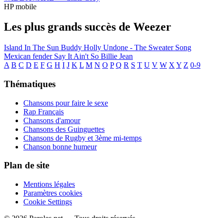
HP mobile
Les plus grands succès de Weezer
Island In The Sun
Buddy Holly
Undone - The Sweater Song
Mexican fender
Say It Ain't So
Billie Jean
A
B
C
D
E
F
G
H
I
J
K
L
M
N
O
P
Q
R
S
T
U
V
W
X
Y
Z
0-9
Thématiques
Chansons pour faire le sexe
Rap Français
Chansons d'amour
Chansons des Guinguettes
Chansons de Rugby et 3ème mi-temps
Chanson bonne humeur
Plan de site
Mentions légales
Paramètres cookies
Cookie Settings