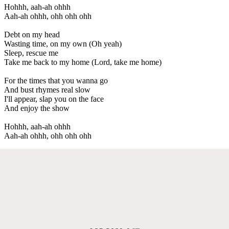
Hohhh, aah-ah ohhh
Aah-ah ohhh, ohh ohh ohh
Debt on my head
Wasting time, on my own (Oh yeah)
Sleep, rescue me
Take me back to my home (Lord, take me home)
For the times that you wanna go
And bust rhymes real slow
I'll appear, slap you on the face
And enjoy the show
Hohhh, aah-ah ohhh
Aah-ah ohhh, ohh ohh ohh