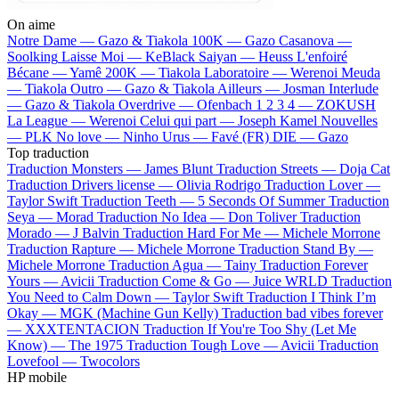
On aime
Notre Dame —
Gazo & Tiakola
100K —
Gazo
Casanova —
Soolking
Laisse Moi —
KeBlack
Saiyan —
Heuss L'enfoiré
Bécane —
Yamê
200K —
Tiakola
Laboratoire —
Werenoi
Meuda
—
Tiakola
Outro —
Gazo & Tiakola
Ailleurs —
Josman
Interlude
—
Gazo & Tiakola
Overdrive —
Ofenbach
1 2 3 4 —
ZOKUSH
La League —
Werenoi
Celui qui part —
Joseph Kamel
Nouvelles
—
PLK
No love —
Ninho
Urus —
Favé (FR)
DIE —
Gazo
Top traduction
Traduction Monsters —
James Blunt
Traduction Streets —
Doja Cat
Traduction Drivers license —
Olivia Rodrigo
Traduction Lover —
Taylor Swift
Traduction Teeth —
5 Seconds Of Summer
Traduction
Seya —
Morad
Traduction No Idea —
Don Toliver
Traduction
Morado —
J Balvin
Traduction Hard For Me —
Michele Morrone
Traduction Rapture —
Michele Morrone
Traduction Stand By —
Michele Morrone
Traduction Agua —
Tainy
Traduction Forever
Yours —
Avicii
Traduction Come & Go —
Juice WRLD
Traduction
You Need to Calm Down —
Taylor Swift
Traduction I Think I’m
Okay —
MGK (Machine Gun Kelly)
Traduction bad vibes forever
—
XXXTENTACION
Traduction If You're Too Shy (Let Me
Know) —
The 1975
Traduction Tough Love —
Avicii
Traduction
Lovefool —
Twocolors
HP mobile