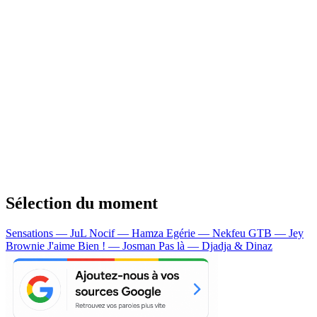
Sélection du moment
Sensations — JuL
Nocif — Hamza
Egérie — Nekfeu
GTB — Jey
Brownie
J'aime Bien ! — Josman
Pas là — Djadja & Dinaz