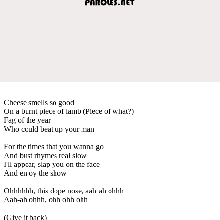
Cheese smells so good
On a burnt piece of lamb (Piece of what?)
Fag of the year
Who could beat up your man
For the times that you wanna go
And bust rhymes real slow
I'll appear, slap you on the face
And enjoy the show
Ohhhhhh, this dope nose, aah-ah ohhh
Aah-ah ohhh, ohh ohh ohh
(Give it back)