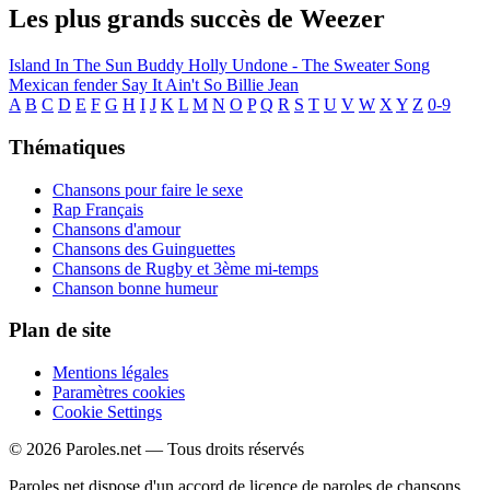
Les plus grands succès de Weezer
Island In The Sun
Buddy Holly
Undone - The Sweater Song
Mexican fender
Say It Ain't So
Billie Jean
A
B
C
D
E
F
G
H
I
J
K
L
M
N
O
P
Q
R
S
T
U
V
W
X
Y
Z
0-9
Thématiques
Chansons pour faire le sexe
Rap Français
Chansons d'amour
Chansons des Guinguettes
Chansons de Rugby et 3ème mi-temps
Chanson bonne humeur
Plan de site
Mentions légales
Paramètres cookies
Cookie Settings
© 2026 Paroles.net — Tous droits réservés
Paroles.net dispose d'un accord de licence de paroles de chansons