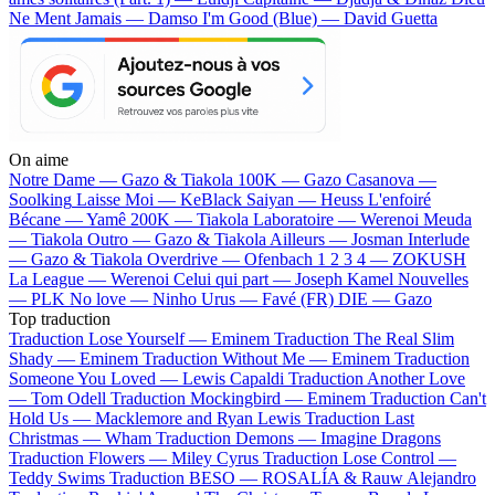
Ne Ment Jamais — Damso
I'm Good (Blue) — David Guetta
On aime
Notre Dame —
Gazo & Tiakola
100K —
Gazo
Casanova —
Soolking
Laisse Moi —
KeBlack
Saiyan —
Heuss L'enfoiré
Bécane —
Yamê
200K —
Tiakola
Laboratoire —
Werenoi
Meuda
—
Tiakola
Outro —
Gazo & Tiakola
Ailleurs —
Josman
Interlude
—
Gazo & Tiakola
Overdrive —
Ofenbach
1 2 3 4 —
ZOKUSH
La League —
Werenoi
Celui qui part —
Joseph Kamel
Nouvelles
—
PLK
No love —
Ninho
Urus —
Favé (FR)
DIE —
Gazo
Top traduction
Traduction Lose Yourself —
Eminem
Traduction The Real Slim
Shady —
Eminem
Traduction Without Me —
Eminem
Traduction
Someone You Loved —
Lewis Capaldi
Traduction Another Love
—
Tom Odell
Traduction Mockingbird —
Eminem
Traduction Can't
Hold Us —
Macklemore and Ryan Lewis
Traduction Last
Christmas —
Wham
Traduction Demons —
Imagine Dragons
Traduction Flowers —
Miley Cyrus
Traduction Lose Control —
Teddy Swims
Traduction BESO —
ROSALÍA & Rauw Alejandro