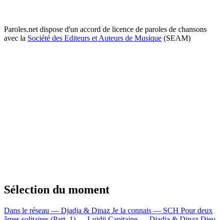
Paroles.net dispose d'un accord de licence de paroles de chansons
avec la
Société des Editeurs et Auteurs de Musique
(SEAM)
Sélection du moment
Dans le réseau — Djadja & Dinaz
Je la connais — SCH
Pour deux
âmes solitaires (Part. 1) — Luidji
Capitaine — Djadja & Dinaz
Dieu