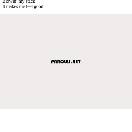
Blowin’ my stack
It makes me feel good