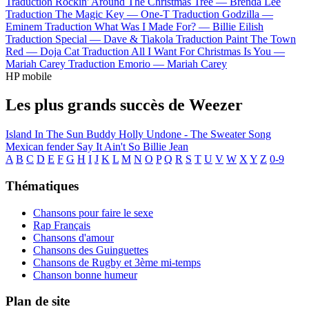
Traduction Rockin' Around The Christmas Tree —
Brenda Lee
Traduction The Magic Key —
One-T
Traduction Godzilla —
Eminem
Traduction What Was I Made For? —
Billie Eilish
Traduction Special —
Dave & Tiakola
Traduction Paint The Town
Red —
Doja Cat
Traduction All I Want For Christmas Is You —
Mariah Carey
Traduction Emorio —
Mariah Carey
HP mobile
Les plus grands succès de Weezer
Island In The Sun
Buddy Holly
Undone - The Sweater Song
Mexican fender
Say It Ain't So
Billie Jean
A
B
C
D
E
F
G
H
I
J
K
L
M
N
O
P
Q
R
S
T
U
V
W
X
Y
Z
0-9
Thématiques
Chansons pour faire le sexe
Rap Français
Chansons d'amour
Chansons des Guinguettes
Chansons de Rugby et 3ème mi-temps
Chanson bonne humeur
Plan de site