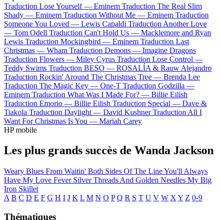
Traduction Lose Yourself —
Eminem
Traduction The Real Slim
Shady —
Eminem
Traduction Without Me —
Eminem
Traduction
Someone You Loved —
Lewis Capaldi
Traduction Another Love
—
Tom Odell
Traduction Can't Hold Us —
Macklemore and Ryan
Lewis
Traduction Mockingbird —
Eminem
Traduction Last
Christmas —
Wham
Traduction Demons —
Imagine Dragons
Traduction Flowers —
Miley Cyrus
Traduction Lose Control —
Teddy Swims
Traduction BESO —
ROSALÍA & Rauw Alejandro
Traduction Rockin' Around The Christmas Tree —
Brenda Lee
Traduction The Magic Key —
One-T
Traduction Godzilla —
Eminem
Traduction What Was I Made For? —
Billie Eilish
Traduction Emorio —
Billie Eilish
Traduction Special —
Dave &
Tiakola
Traduction Daylight —
David Kushner
Traduction All I
Want For Christmas Is You —
Mariah Carey
HP mobile
Les plus grands succès de Wanda Jackson
Weary Blues From Waitin'
Both Sides Of The Line
You'll Always
Have My Love
Fever
Silver Threads And Golden Needles
My Big
Iron Skillet
A
B
C
D
E
F
G
H
I
J
K
L
M
N
O
P
Q
R
S
T
U
V
W
X
Y
Z
0-9
Thématiques