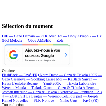
Sélection du moment
DIE — Gazo
Demain — PLK
Avec Toi — Oboy
Akrapo 7 — Uzi
(FR)
Mélodie — Oboy
AMBER — Zola
On aime
FlashBack —
Favé (FR)
Notre Dame —
Gazo & Tiakola
100K —
Gazo
Casanova —
Soolking
Laisse Moi —
KeBlack
Saiyan —
Heuss L'enfoiré
Bécane —
Yamê
200K —
Tiakola
Laboratoire —
Werenoi
Meuda —
Tiakola
Outro —
Gazo & Tiakola
Ailleurs —
Josman
Interlude —
Gazo & Tiakola
Overdrive —
Ofenbach
1 2 3
4 —
ZOKUSH
La League —
Werenoi
Celui qui part —
Joseph
Kamel
Nouvelles —
PLK
No love —
Ninho
Urus —
Favé (FR)
Top traduction