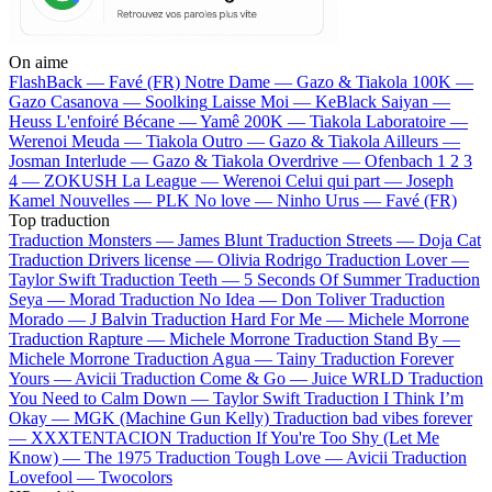
On aime
FlashBack —
Favé (FR)
Notre Dame —
Gazo & Tiakola
100K —
Gazo
Casanova —
Soolking
Laisse Moi —
KeBlack
Saiyan —
Heuss L'enfoiré
Bécane —
Yamê
200K —
Tiakola
Laboratoire —
Werenoi
Meuda —
Tiakola
Outro —
Gazo & Tiakola
Ailleurs —
Josman
Interlude —
Gazo & Tiakola
Overdrive —
Ofenbach
1 2 3
4 —
ZOKUSH
La League —
Werenoi
Celui qui part —
Joseph
Kamel
Nouvelles —
PLK
No love —
Ninho
Urus —
Favé (FR)
Top traduction
Traduction Monsters —
James Blunt
Traduction Streets —
Doja Cat
Traduction Drivers license —
Olivia Rodrigo
Traduction Lover —
Taylor Swift
Traduction Teeth —
5 Seconds Of Summer
Traduction
Seya —
Morad
Traduction No Idea —
Don Toliver
Traduction
Morado —
J Balvin
Traduction Hard For Me —
Michele Morrone
Traduction Rapture —
Michele Morrone
Traduction Stand By —
Michele Morrone
Traduction Agua —
Tainy
Traduction Forever
Yours —
Avicii
Traduction Come & Go —
Juice WRLD
Traduction
You Need to Calm Down —
Taylor Swift
Traduction I Think I’m
Okay —
MGK (Machine Gun Kelly)
Traduction bad vibes forever
—
XXXTENTACION
Traduction If You're Too Shy (Let Me
Know) —
The 1975
Traduction Tough Love —
Avicii
Traduction
Lovefool —
Twocolors