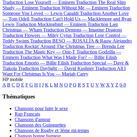
Traduction Lose Yourself —
Eminem
Traduction The Real Slim
Shady —
Eminem
Traduction Without Me —
Eminem
Traduction
Someone You Loved —
Lewis Capaldi
Traduction Another Love
—
Tom Odell
Traduction Can't Hold Us —
Macklemore and Ryan
Lewis
Traduction Mockingbird —
Eminem
Traduction Last
Christmas —
Wham
Traduction Demons —
Imagine Dragons
Traduction Flowers —
Miley Cyrus
Traduction Lose Control —
Teddy Swims
Traduction BESO —
ROSALÍA & Rauw Alejandro
Traduction Rockin' Around The Christmas Tree —
Brenda Lee
Traduction The Magic Key —
One-T
Traduction Godzilla —
Eminem
Traduction What Was I Made For? —
Billie Eilish
Traduction Emorio —
Billie Eilish
Traduction Special —
Dave &
Tiakola
Traduction Daylight —
David Kushner
Traduction All I
Want For Christmas Is You —
Mariah Carey
HP mobile
A
B
C
D
E
F
G
H
I
J
K
L
M
N
O
P
Q
R
S
T
U
V
W
X
Y
Z
0-9
Thématiques
Chansons pour faire le sexe
Rap Français
Chansons d'amour
Chansons des Guinguettes
Chansons de Rugby et 3ème mi-temps
Chanson bonne humeur