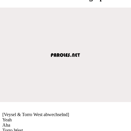
[Veysel & Torro West abwechselnd]
Yeah
Aha
Torro West