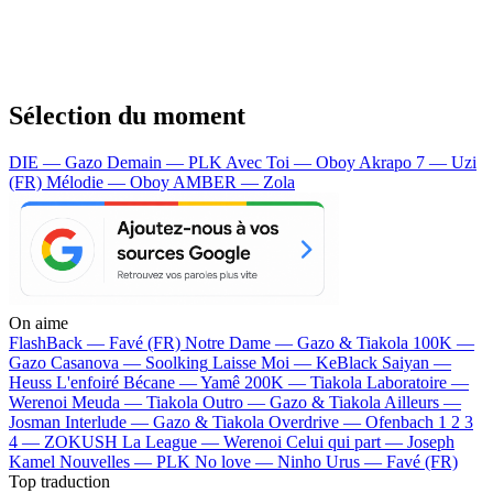
Sélection du moment
DIE — Gazo
Demain — PLK
Avec Toi — Oboy
Akrapo 7 — Uzi
(FR)
Mélodie — Oboy
AMBER — Zola
On aime
FlashBack —
Favé (FR)
Notre Dame —
Gazo & Tiakola
100K —
Gazo
Casanova —
Soolking
Laisse Moi —
KeBlack
Saiyan —
Heuss L'enfoiré
Bécane —
Yamê
200K —
Tiakola
Laboratoire —
Werenoi
Meuda —
Tiakola
Outro —
Gazo & Tiakola
Ailleurs —
Josman
Interlude —
Gazo & Tiakola
Overdrive —
Ofenbach
1 2 3
4 —
ZOKUSH
La League —
Werenoi
Celui qui part —
Joseph
Kamel
Nouvelles —
PLK
No love —
Ninho
Urus —
Favé (FR)
Top traduction