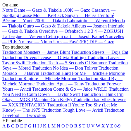
On aime
Notre Dame —
Gazo & Tiakola
100K —
Gazo
Casanova —
Soolking
Laisse Moi —
KeBlack
Saiyan —
Heuss L'enfoiré
Bécane —
Yamê
200K —
Tiakola
Laboratoire —
Werenoi
Meuda
—
Tiakola
Outro —
Gazo & Tiakola
Ailleurs —
Josman
Interlude
—
Gazo & Tiakola
Overdrive —
Ofenbach
1 2 3 4 —
ZOKUSH
La League —
Werenoi
Celui qui part —
Joseph Kamel
Nouvelles
—
PLK
No love —
Ninho
Urus —
Favé (FR)
DIE —
Gazo
Top traduction
Traduction Monsters —
James Blunt
Traduction Streets —
Doja Cat
Traduction Drivers license —
Olivia Rodrigo
Traduction Lover —
Taylor Swift
Traduction Teeth —
5 Seconds Of Summer
Traduction
Seya —
Morad
Traduction No Idea —
Don Toliver
Traduction
Morado —
J Balvin
Traduction Hard For Me —
Michele Morrone
Traduction Rapture —
Michele Morrone
Traduction Stand By —
Michele Morrone
Traduction Agua —
Tainy
Traduction Forever
Yours —
Avicii
Traduction Come & Go —
Juice WRLD
Traduction
You Need to Calm Down —
Taylor Swift
Traduction I Think I’m
Okay —
MGK (Machine Gun Kelly)
Traduction bad vibes forever
—
XXXTENTACION
Traduction If You're Too Shy (Let Me
Know) —
The 1975
Traduction Tough Love —
Avicii
Traduction
Lovefool —
Twocolors
HP mobile
A
B
C
D
E
F
G
H
I
J
K
L
M
N
O
P
Q
R
S
T
U
V
W
X
Y
Z
0-9