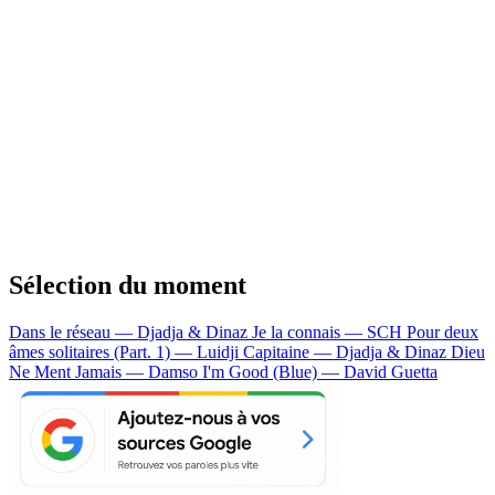
Sélection du moment
Dans le réseau — Djadja & Dinaz
Je la connais — SCH
Pour deux
âmes solitaires (Part. 1) — Luidji
Capitaine — Djadja & Dinaz
Dieu
Ne Ment Jamais — Damso
I'm Good (Blue) — David Guetta