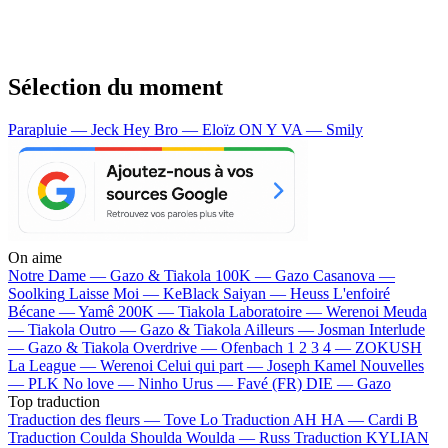
Sélection du moment
Parapluie — Jeck
Hey Bro — Eloïz
ON Y VA — Smily
On aime
Notre Dame —
Gazo & Tiakola
100K —
Gazo
Casanova —
Soolking
Laisse Moi —
KeBlack
Saiyan —
Heuss L'enfoiré
Bécane —
Yamê
200K —
Tiakola
Laboratoire —
Werenoi
Meuda
—
Tiakola
Outro —
Gazo & Tiakola
Ailleurs —
Josman
Interlude
—
Gazo & Tiakola
Overdrive —
Ofenbach
1 2 3 4 —
ZOKUSH
La League —
Werenoi
Celui qui part —
Joseph Kamel
Nouvelles
—
PLK
No love —
Ninho
Urus —
Favé (FR)
DIE —
Gazo
Top traduction
Traduction des fleurs —
Tove Lo
Traduction AH HA —
Cardi B
Traduction Coulda Shoulda Woulda —
Russ
Traduction KYLIAN