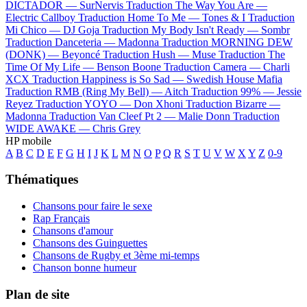
DICTADOR —
SurNervis
Traduction The Way You Are —
Electric Callboy
Traduction Home To Me —
Tones & I
Traduction
Mi Chico —
DJ Goja
Traduction My Body Isn't Ready —
Sombr
Traduction Danceteria —
Madonna
Traduction MORNING DEW
(DONK) —
Beyoncé
Traduction Hush —
Muse
Traduction The
Time Of My Life —
Benson Boone
Traduction Camera —
Charli
XCX
Traduction Happiness is So Sad —
Swedish House Mafia
Traduction RMB (Ring My Bell) —
Aitch
Traduction 99% —
Jessie
Reyez
Traduction YOYO —
Don Xhoni
Traduction Bizarre —
Madonna
Traduction Van Cleef Pt 2 —
Malie Donn
Traduction
WIDE AWAKE —
Chris Grey
HP mobile
A
B
C
D
E
F
G
H
I
J
K
L
M
N
O
P
Q
R
S
T
U
V
W
X
Y
Z
0-9
Thématiques
Chansons pour faire le sexe
Rap Français
Chansons d'amour
Chansons des Guinguettes
Chansons de Rugby et 3ème mi-temps
Chanson bonne humeur
Plan de site