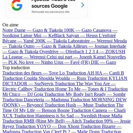
On aime
Notre Dame —
Gazo & Tiakola
100K —
Gazo
Casanova —
Soolking
Laisse Moi —
KeBlack
Saiyan —
Heuss L'enfoiré
Bécane —
Yamê
200K —
Tiakola
Laboratoire —
Werenoi
Meuda
—
Tiakola
Outro —
Gazo & Tiakola
Ailleurs —
Josman
Interlude
—
Gazo & Tiakola
Overdrive —
Ofenbach
1 2 3 4 —
ZOKUSH
La League —
Werenoi
Celui qui part —
Joseph Kamel
Nouvelles
—
PLK
No love —
Ninho
Urus —
Favé (FR)
DIE —
Gazo
Top traduction
Traduction des fleurs —
Tove Lo
Traduction AH HA —
Cardi B
Traduction Coulda Shoulda Woulda —
Russ
Traduction KYLIAN
DICTADOR —
SurNervis
Traduction The Way You Are —
Electric Callboy
Traduction Home To Me —
Tones & I
Traduction
Mi Chico —
DJ Goja
Traduction My Body Isn't Ready —
Sombr
Traduction Danceteria —
Madonna
Traduction MORNING DEW
(DONK) —
Beyoncé
Traduction Hush —
Muse
Traduction The
Time Of My Life —
Benson Boone
Traduction Camera —
Charli
XCX
Traduction Happiness is So Sad —
Swedish House Mafia
Traduction RMB (Ring My Bell) —
Aitch
Traduction 99% —
Jessie
Reyez
Traduction YOYO —
Don Xhoni
Traduction Bizarre —
Madonna
Traduction Van Cleef Pt 2 —
Malie Donn
Traduction