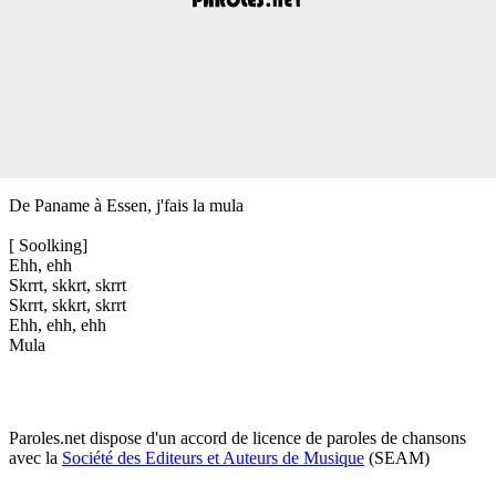
De Paname à Essen, j'fais la mula
[ Soolking]
Ehh, ehh
Skrrt, skkrt, skrrt
Skrrt, skkrt, skrrt
Ehh, ehh, ehh
Mula
Paroles.net dispose d'un accord de licence de paroles de chansons
avec la
Société des Editeurs et Auteurs de Musique
(SEAM)