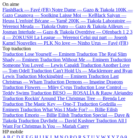
On aime
FlashBack —
Favé (FR)
Notre Dame —
Gazo & Tiakola
100K —
Gazo
Casanova —
Soolking
Laisse Moi —
KeBlack
Saiyan —
Heuss L'enfoiré
Bécane —
Yamê
200K —
Tiakola
Laboratoire —
Werenoi
Meuda —
Tiakola
Outro —
Gazo & Tiakola
Ailleurs —
Josman
Interlude —
Gazo & Tiakola
Overdrive —
Ofenbach
1 2 3
4 —
ZOKUSH
La League —
Werenoi
Celui qui part —
Joseph
Kamel
Nouvelles —
PLK
No love —
Ninho
Urus —
Favé (FR)
Top traduction
Traduction Lose Yourself —
Eminem
Traduction The Real Slim
Shady —
Eminem
Traduction Without Me —
Eminem
Traduction
Someone You Loved —
Lewis Capaldi
Traduction Another Love
—
Tom Odell
Traduction Can't Hold Us —
Macklemore and Ryan
Lewis
Traduction Mockingbird —
Eminem
Traduction Last
Christmas —
Wham
Traduction Demons —
Imagine Dragons
Traduction Flowers —
Miley Cyrus
Traduction Lose Control —
Teddy Swims
Traduction BESO —
ROSALÍA & Rauw Alejandro
Traduction Rockin' Around The Christmas Tree —
Brenda Lee
Traduction The Magic Key —
One-T
Traduction Godzilla —
Eminem
Traduction What Was I Made For? —
Billie Eilish
Traduction Emorio —
Billie Eilish
Traduction Special —
Dave &
Tiakola
Traduction Daylight —
David Kushner
Traduction All I
Want For Christmas Is You —
Mariah Carey
HP mobile
A
B
C
D
E
F
G
H
I
J
K
L
M
N
O
P
Q
R
S
T
U
V
W
X
Y
Z
0-9