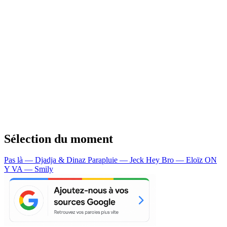
Sélection du moment
Pas là — Djadja & Dinaz
Parapluie — Jeck
Hey Bro — Eloïz
ON
Y VA — Smily