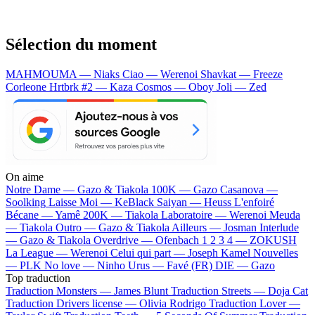
Sélection du moment
MAHMOUMA — Niaks
Ciao — Werenoi
Shavkat — Freeze
Corleone
Hrtbrk #2 — Kaza
Cosmos — Oboy
Joli — Zed
On aime
Notre Dame —
Gazo & Tiakola
100K —
Gazo
Casanova —
Soolking
Laisse Moi —
KeBlack
Saiyan —
Heuss L'enfoiré
Bécane —
Yamê
200K —
Tiakola
Laboratoire —
Werenoi
Meuda
—
Tiakola
Outro —
Gazo & Tiakola
Ailleurs —
Josman
Interlude
—
Gazo & Tiakola
Overdrive —
Ofenbach
1 2 3 4 —
ZOKUSH
La League —
Werenoi
Celui qui part —
Joseph Kamel
Nouvelles
—
PLK
No love —
Ninho
Urus —
Favé (FR)
DIE —
Gazo
Top traduction
Traduction Monsters —
James Blunt
Traduction Streets —
Doja Cat
Traduction Drivers license —
Olivia Rodrigo
Traduction Lover —