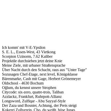
Ich komm' mit V-E-Ypsilon
S. E. L., Essen-West, 43 Vietkong
Scorpion Uzinorm, 7.62 Kaliber
Projektile durchsieben jetzt deine Knie
Meine Ziele, mit urbaner Straßensprache
Über Nacht durch den Schacht, raus aus "Unter Tage"
Sozusagen Chef-Etage, next level, Königsklasse
Bärenmarke, Cash mit Gage, Herbert Grönemeyer
Oldschool - 4630 Bochum
Oğlum, du kennst unsere Strophen
Citycode: six-zero, quatre-trois, Taliban
Azzlackz, Frankfurt, Ruhrpott-Allianz
Longsword, Zulfiqar - Abu Sayyaf-Style
Der Zaza und Bosnier, Achtung, der Preis steigt
Kokerei Zollverein, Cho, du weißt, böse Jungs