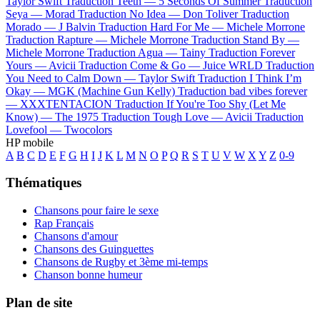
Taylor Swift
Traduction Teeth —
5 Seconds Of Summer
Traduction
Seya —
Morad
Traduction No Idea —
Don Toliver
Traduction
Morado —
J Balvin
Traduction Hard For Me —
Michele Morrone
Traduction Rapture —
Michele Morrone
Traduction Stand By —
Michele Morrone
Traduction Agua —
Tainy
Traduction Forever
Yours —
Avicii
Traduction Come & Go —
Juice WRLD
Traduction
You Need to Calm Down —
Taylor Swift
Traduction I Think I’m
Okay —
MGK (Machine Gun Kelly)
Traduction bad vibes forever
—
XXXTENTACION
Traduction If You're Too Shy (Let Me
Know) —
The 1975
Traduction Tough Love —
Avicii
Traduction
Lovefool —
Twocolors
HP mobile
A
B
C
D
E
F
G
H
I
J
K
L
M
N
O
P
Q
R
S
T
U
V
W
X
Y
Z
0-9
Thématiques
Chansons pour faire le sexe
Rap Français
Chansons d'amour
Chansons des Guinguettes
Chansons de Rugby et 3ème mi-temps
Chanson bonne humeur
Plan de site