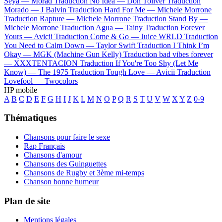
Seya —
Morad
Traduction No Idea —
Don Toliver
Traduction
Morado —
J Balvin
Traduction Hard For Me —
Michele Morrone
Traduction Rapture —
Michele Morrone
Traduction Stand By —
Michele Morrone
Traduction Agua —
Tainy
Traduction Forever
Yours —
Avicii
Traduction Come & Go —
Juice WRLD
Traduction
You Need to Calm Down —
Taylor Swift
Traduction I Think I’m
Okay —
MGK (Machine Gun Kelly)
Traduction bad vibes forever
—
XXXTENTACION
Traduction If You're Too Shy (Let Me
Know) —
The 1975
Traduction Tough Love —
Avicii
Traduction
Lovefool —
Twocolors
HP mobile
A
B
C
D
E
F
G
H
I
J
K
L
M
N
O
P
Q
R
S
T
U
V
W
X
Y
Z
0-9
Thématiques
Chansons pour faire le sexe
Rap Français
Chansons d'amour
Chansons des Guinguettes
Chansons de Rugby et 3ème mi-temps
Chanson bonne humeur
Plan de site
Mentions légales