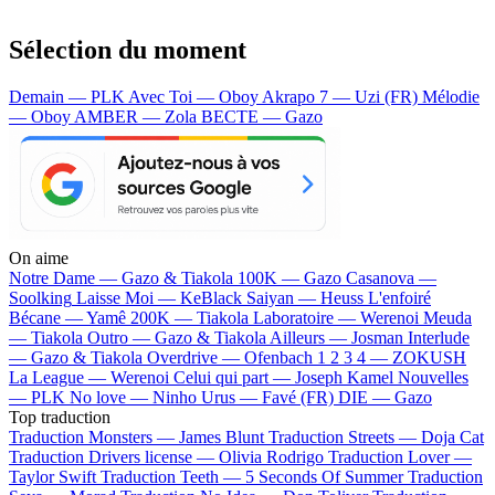
Sélection du moment
Demain — PLK
Avec Toi — Oboy
Akrapo 7 — Uzi (FR)
Mélodie
— Oboy
AMBER — Zola
BECTE — Gazo
On aime
Notre Dame —
Gazo & Tiakola
100K —
Gazo
Casanova —
Soolking
Laisse Moi —
KeBlack
Saiyan —
Heuss L'enfoiré
Bécane —
Yamê
200K —
Tiakola
Laboratoire —
Werenoi
Meuda
—
Tiakola
Outro —
Gazo & Tiakola
Ailleurs —
Josman
Interlude
—
Gazo & Tiakola
Overdrive —
Ofenbach
1 2 3 4 —
ZOKUSH
La League —
Werenoi
Celui qui part —
Joseph Kamel
Nouvelles
—
PLK
No love —
Ninho
Urus —
Favé (FR)
DIE —
Gazo
Top traduction
Traduction Monsters —
James Blunt
Traduction Streets —
Doja Cat
Traduction Drivers license —
Olivia Rodrigo
Traduction Lover —
Taylor Swift
Traduction Teeth —
5 Seconds Of Summer
Traduction