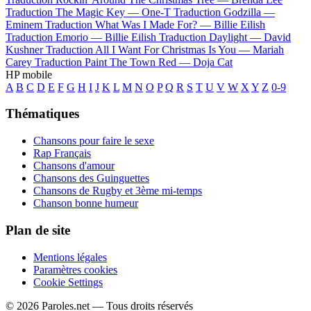
Traduction The Magic Key —
One-T
Traduction Godzilla —
Eminem
Traduction What Was I Made For? —
Billie Eilish
Traduction Emorio —
Billie Eilish
Traduction Daylight —
David
Kushner
Traduction All I Want For Christmas Is You —
Mariah
Carey
Traduction Paint The Town Red —
Doja Cat
HP mobile
A
B
C
D
E
F
G
H
I
J
K
L
M
N
O
P
Q
R
S
T
U
V
W
X
Y
Z
0-9
Thématiques
Chansons pour faire le sexe
Rap Français
Chansons d'amour
Chansons des Guinguettes
Chansons de Rugby et 3ème mi-temps
Chanson bonne humeur
Plan de site
Mentions légales
Paramètres cookies
Cookie Settings
© 2026 Paroles.net — Tous droits réservés