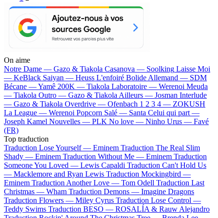
On aime
Notre Dame —
Gazo & Tiakola
Casanova —
Soolking
Laisse Moi
—
KeBlack
Saiyan —
Heuss L'enfoiré
Bolide Allemand —
SDM
Bécane —
Yamê
200K —
Tiakola
Laboratoire —
Werenoi
Meuda
—
Tiakola
Outro —
Gazo & Tiakola
Ailleurs —
Josman
Interlude
—
Gazo & Tiakola
Overdrive —
Ofenbach
1 2 3 4 —
ZOKUSH
La League —
Werenoi
Popcorn Salé —
Santa
Celui qui part —
Joseph Kamel
Nouvelles —
PLK
No love —
Ninho
Urus —
Favé
(FR)
Top traduction
Traduction Lose Yourself —
Eminem
Traduction The Real Slim
Shady —
Eminem
Traduction Without Me —
Eminem
Traduction
Someone You Loved —
Lewis Capaldi
Traduction Can't Hold Us
—
Macklemore and Ryan Lewis
Traduction Mockingbird —
Eminem
Traduction Another Love —
Tom Odell
Traduction Last
Christmas —
Wham
Traduction Demons —
Imagine Dragons
Traduction Flowers —
Miley Cyrus
Traduction Lose Control —
Teddy Swims
Traduction BESO —
ROSALÍA & Rauw Alejandro
Traduction Rockin' Around The Christmas Tree —
Brenda Lee