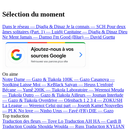
Sélection du moment
Dans le réseau — Djadja & Dinaz
Je la connais — SCH
Pour deux
âmes solitaires (Part. 1) — Luidji
Capitaine — Djadja & Dinaz
Dieu
Ne Ment Jamais — Damso
I'm Good (Blue) — David Guetta
On aime
Notre Dame —
Gazo & Tiakola
100K —
Gazo
Casanova —
Soolking
Laisse Moi —
KeBlack
Saiyan —
Heuss L'enfoiré
Bécane —
Yamê
200K —
Tiakola
Laboratoire —
Werenoi
Meuda
—
Tiakola
Outro —
Gazo & Tiakola
Ailleurs —
Josman
Interlude
—
Gazo & Tiakola
Overdrive —
Ofenbach
1 2 3 4 —
ZOKUSH
La League —
Werenoi
Celui qui part —
Joseph Kamel
Nouvelles
—
PLK
No love —
Ninho
Urus —
Favé (FR)
DIE —
Gazo
Top traduction
Traduction des fleurs —
Tove Lo
Traduction AH HA —
Cardi B
Traduction Coulda Shoulda Woulda —
Russ
Traduction KYLIAN