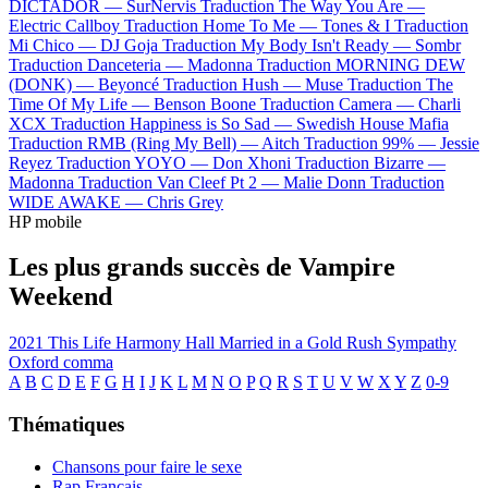
DICTADOR —
SurNervis
Traduction The Way You Are —
Electric Callboy
Traduction Home To Me —
Tones & I
Traduction
Mi Chico —
DJ Goja
Traduction My Body Isn't Ready —
Sombr
Traduction Danceteria —
Madonna
Traduction MORNING DEW
(DONK) —
Beyoncé
Traduction Hush —
Muse
Traduction The
Time Of My Life —
Benson Boone
Traduction Camera —
Charli
XCX
Traduction Happiness is So Sad —
Swedish House Mafia
Traduction RMB (Ring My Bell) —
Aitch
Traduction 99% —
Jessie
Reyez
Traduction YOYO —
Don Xhoni
Traduction Bizarre —
Madonna
Traduction Van Cleef Pt 2 —
Malie Donn
Traduction
WIDE AWAKE —
Chris Grey
HP mobile
Les plus grands succès de Vampire
Weekend
2021
This Life
Harmony Hall
Married in a Gold Rush
Sympathy
Oxford comma
A
B
C
D
E
F
G
H
I
J
K
L
M
N
O
P
Q
R
S
T
U
V
W
X
Y
Z
0-9
Thématiques
Chansons pour faire le sexe
Rap Français