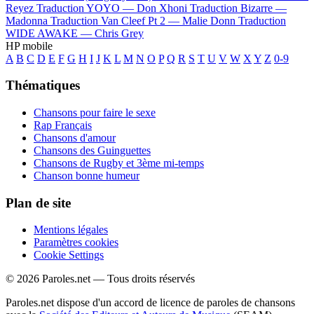
Reyez
Traduction YOYO —
Don Xhoni
Traduction Bizarre —
Madonna
Traduction Van Cleef Pt 2 —
Malie Donn
Traduction
WIDE AWAKE —
Chris Grey
HP mobile
A
B
C
D
E
F
G
H
I
J
K
L
M
N
O
P
Q
R
S
T
U
V
W
X
Y
Z
0-9
Thématiques
Chansons pour faire le sexe
Rap Français
Chansons d'amour
Chansons des Guinguettes
Chansons de Rugby et 3ème mi-temps
Chanson bonne humeur
Plan de site
Mentions légales
Paramètres cookies
Cookie Settings
© 2026 Paroles.net — Tous droits réservés
Paroles.net dispose d'un accord de licence de paroles de chansons