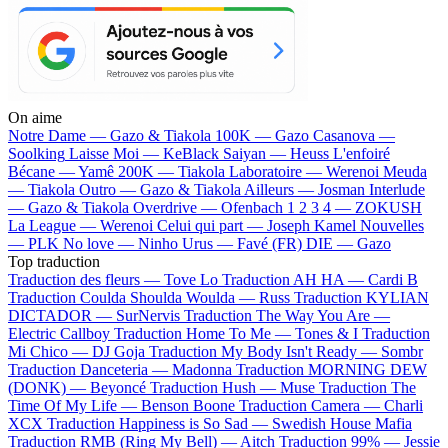
On aime
Notre Dame —
Gazo & Tiakola
100K —
Gazo
Casanova —
Soolking
Laisse Moi —
KeBlack
Saiyan —
Heuss L'enfoiré
Bécane —
Yamê
200K —
Tiakola
Laboratoire —
Werenoi
Meuda
—
Tiakola
Outro —
Gazo & Tiakola
Ailleurs —
Josman
Interlude
—
Gazo & Tiakola
Overdrive —
Ofenbach
1 2 3 4 —
ZOKUSH
La League —
Werenoi
Celui qui part —
Joseph Kamel
Nouvelles
—
PLK
No love —
Ninho
Urus —
Favé (FR)
DIE —
Gazo
Top traduction
Traduction des fleurs —
Tove Lo
Traduction AH HA —
Cardi B
Traduction Coulda Shoulda Woulda —
Russ
Traduction KYLIAN
DICTADOR —
SurNervis
Traduction The Way You Are —
Electric Callboy
Traduction Home To Me —
Tones & I
Traduction
Mi Chico —
DJ Goja
Traduction My Body Isn't Ready —
Sombr
Traduction Danceteria —
Madonna
Traduction MORNING DEW
(DONK) —
Beyoncé
Traduction Hush —
Muse
Traduction The
Time Of My Life —
Benson Boone
Traduction Camera —
Charli
XCX
Traduction Happiness is So Sad —
Swedish House Mafia
Traduction RMB (Ring My Bell) —
Aitch
Traduction 99% —
Jessie