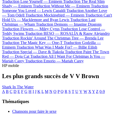
Traduction Lose Yourself —
Eminem
Traduction The Real Slim
Shady —
Eminem
Traduction Without Me —
Eminem
Traduction
Someone You Loved —
Lewis Capaldi
Traduction Another Love
—
Tom Odell
Traduction Mockingbird —
Eminem
Traduction Can't
Hold Us —
Macklemore and Ryan Lewis
Traduction Last
Christmas —
Wham
Traduction Demons —
Imagine Dragons
Traduction Flowers —
Miley Cyrus
Traduction Lose Control —
Teddy Swims
Traduction BESO —
ROSALÍA & Rauw Alejandro
Traduction Rockin' Around The Christmas Tree —
Brenda Lee
Traduction The Magic Key —
One-T
Traduction Godzilla —
Eminem
Traduction What Was I Made For? —
Billie Eilish
Traduction Special —
Dave & Tiakola
Traduction Paint The Town
Red —
Doja Cat
Traduction All I Want For Christmas Is You —
Mariah Carey
Traduction Emorio —
Mariah Carey
HP mobile
Les plus grands succès de V V Brown
Shark In The Water
A
B
C
D
E
F
G
H
I
J
K
L
M
N
O
P
Q
R
S
T
U
V
W
X
Y
Z
0-9
Thématiques
Chansons pour faire le sexe