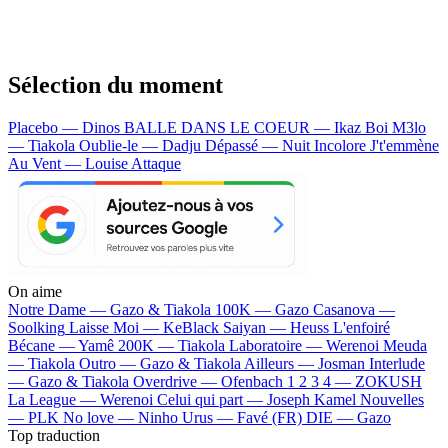
Sélection du moment
Placebo — Dinos
BALLE DANS LE COEUR — Ikaz Boi
M3lo
— Tiakola
Oublie-le — Dadju
Dépassé — Nuit Incolore
J't'emmène
Au Vent — Louise Attaque
On aime
Notre Dame —
Gazo & Tiakola
100K —
Gazo
Casanova —
Soolking
Laisse Moi —
KeBlack
Saiyan —
Heuss L'enfoiré
Bécane —
Yamê
200K —
Tiakola
Laboratoire —
Werenoi
Meuda
—
Tiakola
Outro —
Gazo & Tiakola
Ailleurs —
Josman
Interlude
—
Gazo & Tiakola
Overdrive —
Ofenbach
1 2 3 4 —
ZOKUSH
La League —
Werenoi
Celui qui part —
Joseph Kamel
Nouvelles
—
PLK
No love —
Ninho
Urus —
Favé (FR)
DIE —
Gazo
Top traduction