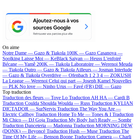
On aime
Notre Dame —
Gazo & Tiakola
100K —
Gazo
Casanova —
Soolking
Laisse Moi —
KeBlack
Saiyan —
Heuss L'enfoiré
Bécane —
Yamê
200K —
Tiakola
Laboratoire —
Werenoi
Meuda
—
Tiakola
Outro —
Gazo & Tiakola
Ailleurs —
Josman
Interlude
—
Gazo & Tiakola
Overdrive —
Ofenbach
1 2 3 4 —
ZOKUSH
La League —
Werenoi
Celui qui part —
Joseph Kamel
Nouvelles
—
PLK
No love —
Ninho
Urus —
Favé (FR)
DIE —
Gazo
Top traduction
Traduction des fleurs —
Tove Lo
Traduction AH HA —
Cardi B
Traduction Coulda Shoulda Woulda —
Russ
Traduction KYLIAN
DICTADOR —
SurNervis
Traduction The Way You Are —
Electric Callboy
Traduction Home To Me —
Tones & I
Traduction
Mi Chico —
DJ Goja
Traduction My Body Isn't Ready —
Sombr
Traduction Danceteria —
Madonna
Traduction MORNING DEW
(DONK) —
Beyoncé
Traduction Hush —
Muse
Traduction The
Time Of My Life —
Benson Boone
Traduction Camera —
Charli