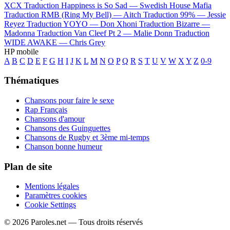
XCX
Traduction Happiness is So Sad —
Swedish House Mafia
Traduction RMB (Ring My Bell) —
Aitch
Traduction 99% —
Jessie
Reyez
Traduction YOYO —
Don Xhoni
Traduction Bizarre —
Madonna
Traduction Van Cleef Pt 2 —
Malie Donn
Traduction
WIDE AWAKE —
Chris Grey
HP mobile
A
B
C
D
E
F
G
H
I
J
K
L
M
N
O
P
Q
R
S
T
U
V
W
X
Y
Z
0-9
Thématiques
Chansons pour faire le sexe
Rap Français
Chansons d'amour
Chansons des Guinguettes
Chansons de Rugby et 3ème mi-temps
Chanson bonne humeur
Plan de site
Mentions légales
Paramètres cookies
Cookie Settings
© 2026 Paroles.net — Tous droits réservés