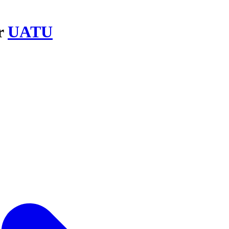
ar
UATU