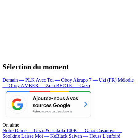
Sélection du moment
Demain — PLK
Avec Toi — Oboy
Akrapo 7 — Uzi (FR)
Mélodie
— Oboy
AMBER — Zola
BECTE — Gazo
On aime
Notre Dame —
Gazo & Tiakola
100K —
Gazo
Casanova —
Soolking
Laisse Moi —
KeBlack
Saiyan —
Heuss L'enfoiré