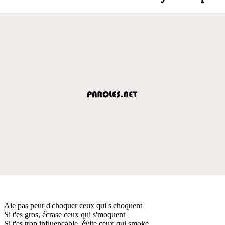
Aie pas peur d'choquer ceux qui s'choquent
Si t'es gros, écrase ceux qui s'moquent
Si t'es trop influençable, évite ceux qui smoke