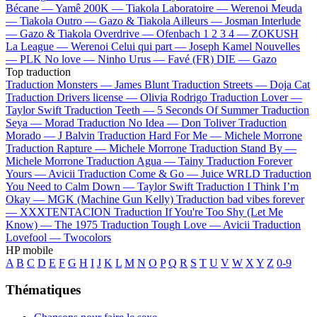
Bécane —
Yamê
200K —
Tiakola
Laboratoire —
Werenoi
Meuda
—
Tiakola
Outro —
Gazo & Tiakola
Ailleurs —
Josman
Interlude
—
Gazo & Tiakola
Overdrive —
Ofenbach
1 2 3 4 —
ZOKUSH
La League —
Werenoi
Celui qui part —
Joseph Kamel
Nouvelles
—
PLK
No love —
Ninho
Urus —
Favé (FR)
DIE —
Gazo
Top traduction
Traduction Monsters —
James Blunt
Traduction Streets —
Doja Cat
Traduction Drivers license —
Olivia Rodrigo
Traduction Lover —
Taylor Swift
Traduction Teeth —
5 Seconds Of Summer
Traduction
Seya —
Morad
Traduction No Idea —
Don Toliver
Traduction
Morado —
J Balvin
Traduction Hard For Me —
Michele Morrone
Traduction Rapture —
Michele Morrone
Traduction Stand By —
Michele Morrone
Traduction Agua —
Tainy
Traduction Forever
Yours —
Avicii
Traduction Come & Go —
Juice WRLD
Traduction
You Need to Calm Down —
Taylor Swift
Traduction I Think I’m
Okay —
MGK (Machine Gun Kelly)
Traduction bad vibes forever
—
XXXTENTACION
Traduction If You're Too Shy (Let Me
Know) —
The 1975
Traduction Tough Love —
Avicii
Traduction
Lovefool —
Twocolors
HP mobile
A
B
C
D
E
F
G
H
I
J
K
L
M
N
O
P
Q
R
S
T
U
V
W
X
Y
Z
0-9
Thématiques