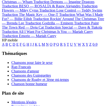
Christmas —
Wham
Traduction Demons —
Imagine Dragons
Traduction BESO —
ROSALÍA & Rauw Alejandro
Traduction
Flowers —
Miley Cyrus
Traduction Lose Control —
Teddy Swims
Traduction The Magic Key —
One-T
Traduction What Was I Made
For? —
Billie Eilish
Traduction Rockin' Around The Christmas Tree
—
Brenda Lee
Traduction Godzilla —
Eminem
Traduction Paint
The Town Red —
Doja Cat
Traduction Special —
Dave & Tiakola
Traduction All I Want For Christmas Is You —
Mariah Carey
Traduction Emorio —
Mariah Carey
HP mobile
A
B
C
D
E
F
G
H
I
J
K
L
M
N
O
P
Q
R
S
T
U
V
W
X
Y
Z
0-9
Thématiques
Chansons pour faire le sexe
Rap Français
Chansons d'amour
Chansons des Guinguettes
Chansons de Rugby et 3ème mi-temps
Chanson bonne humeur
Plan de site
Mentions légales