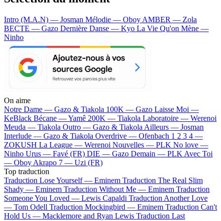
Intro (M.A.N) — Josman
Mélodie — Oboy
AMBER — Zola
BECTE — Gazo
Dernière Danse — Kyo
La Vie Qu'on Mène —
Ninho
On aime
Notre Dame —
Gazo & Tiakola
100K —
Gazo
Laisse Moi —
KeBlack
Bécane —
Yamê
200K —
Tiakola
Laboratoire —
Werenoi
Meuda —
Tiakola
Outro —
Gazo & Tiakola
Ailleurs —
Josman
Interlude —
Gazo & Tiakola
Overdrive —
Ofenbach
1 2 3 4 —
ZOKUSH
La League —
Werenoi
Nouvelles —
PLK
No love —
Ninho
Urus —
Favé (FR)
DIE —
Gazo
Demain —
PLK
Avec Toi
—
Oboy
Akrapo 7 —
Uzi (FR)
Top traduction
Traduction Lose Yourself —
Eminem
Traduction The Real Slim
Shady —
Eminem
Traduction Without Me —
Eminem
Traduction
Someone You Loved —
Lewis Capaldi
Traduction Another Love
—
Tom Odell
Traduction Mockingbird —
Eminem
Traduction Can't
Hold Us —
Macklemore and Ryan Lewis
Traduction Last