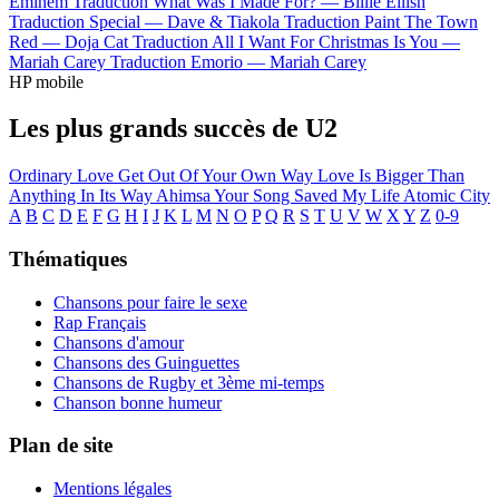
Eminem
Traduction What Was I Made For? —
Billie Eilish
Traduction Special —
Dave & Tiakola
Traduction Paint The Town
Red —
Doja Cat
Traduction All I Want For Christmas Is You —
Mariah Carey
Traduction Emorio —
Mariah Carey
HP mobile
Les plus grands succès de U2
Ordinary Love
Get Out Of Your Own Way
Love Is Bigger Than
Anything In Its Way
Ahimsa
Your Song Saved My Life
Atomic City
A
B
C
D
E
F
G
H
I
J
K
L
M
N
O
P
Q
R
S
T
U
V
W
X
Y
Z
0-9
Thématiques
Chansons pour faire le sexe
Rap Français
Chansons d'amour
Chansons des Guinguettes
Chansons de Rugby et 3ème mi-temps
Chanson bonne humeur
Plan de site
Mentions légales