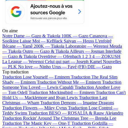
On aime
Notre Dame —
Gazo & Tiakola
100K —
Gazo
Casanova —
Soolking
Laisse Moi —
KeBlack
Saiyan —
Heuss L'enfoiré
Bécane —
Yamê
200K —
Tiakola
Laboratoire —
Werenoi
Meuda
—
Tiakola
Outro —
Gazo & Tiakola
Ailleurs —
Josman
Interlude
—
Gazo & Tiakola
Overdrive —
Ofenbach
1 2 3 4 —
ZOKUSH
La League —
Werenoi
Celui qui part —
Joseph Kamel
Nouvelles
—
PLK
No love —
Ninho
Urus —
Favé (FR)
DIE —
Gazo
Top traduction
Traduction Lose Yourself —
Eminem
Traduction The Real Slim
Shady —
Eminem
Traduction Without Me —
Eminem
Traduction
Someone You Loved —
Lewis Capaldi
Traduction Another Love
—
Tom Odell
Traduction Mockingbird —
Eminem
Traduction Can't
Hold Us —
Macklemore and Ryan Lewis
Traduction Last
Christmas —
Wham
Traduction Demons —
Imagine Dragons
Traduction Flowers —
Miley Cyrus
Traduction Lose Control —
Teddy Swims
Traduction BESO —
ROSALÍA & Rauw Alejandro
Traduction Rockin' Around The Christmas Tree —
Brenda Lee
Traduction The Magic Key —
One-T
Traduction Godzilla —