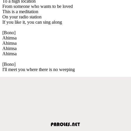
To a high location
From someone who wants to be loved
This is a meditation
On your radio station
If you like it, you can sing along
[Bono]
Ahimsa
Ahimsa
Ahimsa
Ahimsa
[Bono]
I'll meet you where there is no weeping