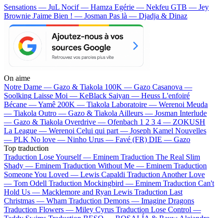
Sensations — JuL
Nocif — Hamza
Egérie — Nekfeu
GTB — Jey
Brownie
J'aime Bien ! — Josman
Pas là — Djadja & Dinaz
On aime
Notre Dame —
Gazo & Tiakola
100K —
Gazo
Casanova —
Soolking
Laisse Moi —
KeBlack
Saiyan —
Heuss L'enfoiré
Bécane —
Yamê
200K —
Tiakola
Laboratoire —
Werenoi
Meuda
—
Tiakola
Outro —
Gazo & Tiakola
Ailleurs —
Josman
Interlude
—
Gazo & Tiakola
Overdrive —
Ofenbach
1 2 3 4 —
ZOKUSH
La League —
Werenoi
Celui qui part —
Joseph Kamel
Nouvelles
—
PLK
No love —
Ninho
Urus —
Favé (FR)
DIE —
Gazo
Top traduction
Traduction Lose Yourself —
Eminem
Traduction The Real Slim
Shady —
Eminem
Traduction Without Me —
Eminem
Traduction
Someone You Loved —
Lewis Capaldi
Traduction Another Love
—
Tom Odell
Traduction Mockingbird —
Eminem
Traduction Can't
Hold Us —
Macklemore and Ryan Lewis
Traduction Last
Christmas —
Wham
Traduction Demons —
Imagine Dragons
Traduction Flowers —
Miley Cyrus
Traduction Lose Control —