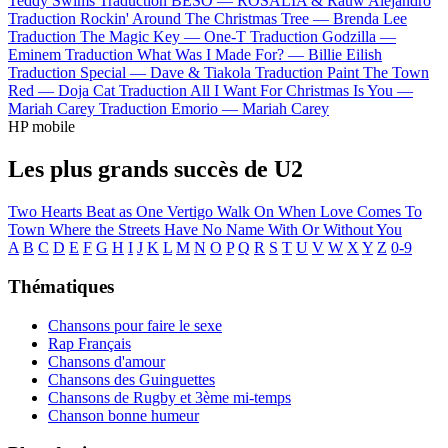
Teddy Swims
Traduction BESO —
ROSALÍA & Rauw Alejandro
Traduction Rockin' Around The Christmas Tree —
Brenda Lee
Traduction The Magic Key —
One-T
Traduction Godzilla —
Eminem
Traduction What Was I Made For? —
Billie Eilish
Traduction Special —
Dave & Tiakola
Traduction Paint The Town
Red —
Doja Cat
Traduction All I Want For Christmas Is You —
Mariah Carey
Traduction Emorio —
Mariah Carey
HP mobile
Les plus grands succès de U2
Two Hearts Beat as One
Vertigo
Walk On
When Love Comes To
Town
Where the Streets Have No Name
With Or Without You
A
B
C
D
E
F
G
H
I
J
K
L
M
N
O
P
Q
R
S
T
U
V
W
X
Y
Z
0-9
Thématiques
Chansons pour faire le sexe
Rap Français
Chansons d'amour
Chansons des Guinguettes
Chansons de Rugby et 3ème mi-temps
Chanson bonne humeur