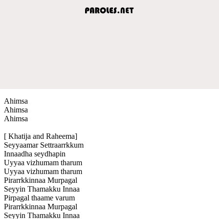
Ahimsa
Ahimsa
Ahimsa
[ Khatija and Raheema]
Seyyaamar Settraarrkkum
Innaadha seydhapin
Uyyaa vizhumam tharum
Uyyaa vizhumam tharum
Pirarrkkinnaa Murpagal
Seyyin Thamakku Innaa
Pirpagal thaame varum
Pirarrkkinnaa Murpagal
Seyyin Thamakku Innaa