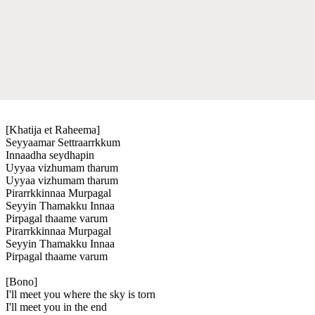
[Khatija et Raheema]
Seyyaamar Settraarrkkum
Innaadha seydhapin
Uyyaa vizhumam tharum
Uyyaa vizhumam tharum
Pirarrkkinnaa Murpagal
Seyyin Thamakku Innaa
Pirpagal thaame varum
Pirarrkkinnaa Murpagal
Seyyin Thamakku Innaa
Pirpagal thaame varum
[Bono]
I'll meet you where the sky is torn
I'll meet you in the end