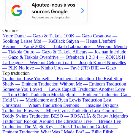
On aime
Notre Dame —
Gazo & Tiakola
100K —
Gazo
Casanova —
Soolking
Laisse Moi —
KeBlack
Saiyan —
Heuss L'enfoiré
Bécane —
Yamê
200K —
Tiakola
Laboratoire —
Werenoi
Meuda
—
Tiakola
Outro —
Gazo & Tiakola
Ailleurs —
Josman
Interlude
—
Gazo & Tiakola
Overdrive —
Ofenbach
1 2 3 4 —
ZOKUSH
La League —
Werenoi
Celui qui part —
Joseph Kamel
Nouvelles
—
PLK
No love —
Ninho
Urus —
Favé (FR)
DIE —
Gazo
Top traduction
Traduction Lose Yourself —
Eminem
Traduction The Real Slim
Shady —
Eminem
Traduction Without Me —
Eminem
Traduction
Someone You Loved —
Lewis Capaldi
Traduction Another Love
—
Tom Odell
Traduction Mockingbird —
Eminem
Traduction Can't
Hold Us —
Macklemore and Ryan Lewis
Traduction Last
Christmas —
Wham
Traduction Demons —
Imagine Dragons
Traduction Flowers —
Miley Cyrus
Traduction Lose Control —
Teddy Swims
Traduction BESO —
ROSALÍA & Rauw Alejandro
Traduction Rockin' Around The Christmas Tree —
Brenda Lee
Traduction The Magic Key —
One-T
Traduction Godzilla —
Eminem
Traduction What Was I Made For? —
Billie Eilish