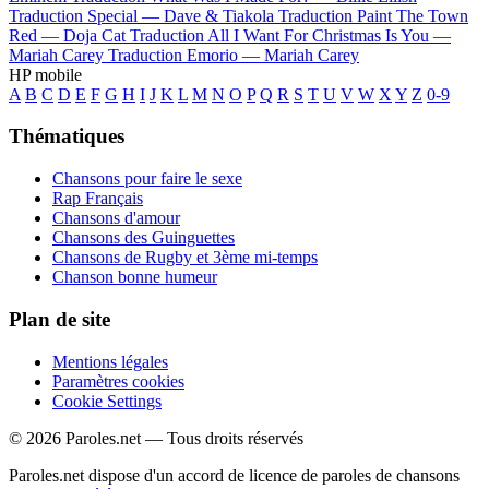
Traduction Special —
Dave & Tiakola
Traduction Paint The Town
Red —
Doja Cat
Traduction All I Want For Christmas Is You —
Mariah Carey
Traduction Emorio —
Mariah Carey
HP mobile
A
B
C
D
E
F
G
H
I
J
K
L
M
N
O
P
Q
R
S
T
U
V
W
X
Y
Z
0-9
Thématiques
Chansons pour faire le sexe
Rap Français
Chansons d'amour
Chansons des Guinguettes
Chansons de Rugby et 3ème mi-temps
Chanson bonne humeur
Plan de site
Mentions légales
Paramètres cookies
Cookie Settings
© 2026 Paroles.net — Tous droits réservés
Paroles.net dispose d'un accord de licence de paroles de chansons