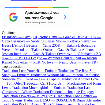
On aime
FlashBack —
Favé (FR)
Notre Dame —
Gazo & Tiakola
100K —
Gazo
Casanova —
Soolking
Laisse Moi —
KeBlack
Saiyan —
Heuss L'enfoiré
Bécane —
Yamê
200K —
Tiakola
Laboratoire —
Werenoi
Meuda —
Tiakola
Outro —
Gazo & Tiakola
Ailleurs —
Josman
Interlude —
Gazo & Tiakola
Overdrive —
Ofenbach
1 2 3
4 —
ZOKUSH
La League —
Werenoi
Celui qui part —
Joseph
Kamel
Nouvelles —
PLK
No love —
Ninho
Urus —
Favé (FR)
Top traduction
Traduction Lose Yourself —
Eminem
Traduction The Real Slim
Shady —
Eminem
Traduction Without Me —
Eminem
Traduction
Someone You Loved —
Lewis Capaldi
Traduction Another Love
—
Tom Odell
Traduction Can't Hold Us —
Macklemore and Ryan
Lewis
Traduction Mockingbird —
Eminem
Traduction Last
Christmas —
Wham
Traduction Demons —
Imagine Dragons
Traduction Flowers —
Miley Cyrus
Traduction Lose Control —
Teddy Swims
Traduction BESO —
ROSALÍA & Rauw Alejandro
Traduction Rockin' Around The Christmas Tree —
Brenda Lee