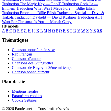
Traduction The Magic Key —
One-T
Traduction Godzilla —
Eminem
Traduction What Was I Made For? —
Billie Eilish
Traduction Emorio —
Billie Eilish
Traduction Special —
Dave &
Tiakola
Traduction Daylight —
David Kushner
Traduction All I
Want For Christmas Is You —
Mariah Carey
HP mobile
A
B
C
D
E
F
G
H
I
J
K
L
M
N
O
P
Q
R
S
T
U
V
W
X
Y
Z
0-9
Thématiques
Chansons pour faire le sexe
Rap Français
Chansons d'amour
Chansons des Guinguettes
Chansons de Rugby et 3ème mi-temps
Chanson bonne humeur
Plan de site
Mentions légales
Paramètres cookies
Cookie Settings
© 2026 Paroles.net — Tous droits réservés