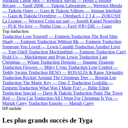
Soolking
Laisse Moi —
KeBlack
Saiyan —
Heuss L'enfoiré
Bécane —
Yamê
200K —
Tiakola
Laboratoire —
Werenoi
Meuda
—
Tiakola
Outro —
Gazo & Tiakola
Ailleurs —
Josman
Interlude
—
Gazo & Tiakola
Overdrive —
Ofenbach
1 2 3 4 —
ZOKUSH
La League —
Werenoi
Celui qui part —
Joseph Kamel
Nouvelles
—
PLK
No love —
Ninho
Urus —
Favé (FR)
DIE —
Gazo
Top traduction
Traduction Lose Yourself —
Eminem
Traduction The Real Slim
Shady —
Eminem
Traduction Without Me —
Eminem
Traduction
Someone You Loved —
Lewis Capaldi
Traduction Another Love
—
Tom Odell
Traduction Mockingbird —
Eminem
Traduction Can't
Hold Us —
Macklemore and Ryan Lewis
Traduction Last
Christmas —
Wham
Traduction Demons —
Imagine Dragons
Traduction Flowers —
Miley Cyrus
Traduction Lose Control —
Teddy Swims
Traduction BESO —
ROSALÍA & Rauw Alejandro
Traduction Rockin' Around The Christmas Tree —
Brenda Lee
Traduction The Magic Key —
One-T
Traduction Godzilla —
Eminem
Traduction What Was I Made For? —
Billie Eilish
Traduction Special —
Dave & Tiakola
Traduction Paint The Town
Red —
Doja Cat
Traduction All I Want For Christmas Is You —
Mariah Carey
Traduction Emorio —
Mariah Carey
HP mobile
Les plus grands succès de Tyga