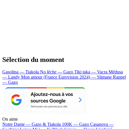
Sélection du moment
Gasolina — Tiakola
No lèche — Gazo
Tiki taka — Vacra
Médusa
— Landy
Mon amour (France Eurovision 2024) — Slimane
Rappel
— Gazo
On aime
Notre Dame —
Gazo & Tiakola
100K —
Gazo
Casanova —