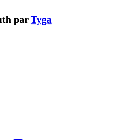
uth par
Tyga